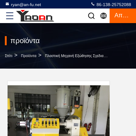
ryan@an-fu.net
86-138-25752088
Απόσπασμα
προϊόντα
>
>
>
Σπίτι
Προϊόντα
Πλαστική Μηχανή Εξώθησης Σχεδιαγράμματος
Επ