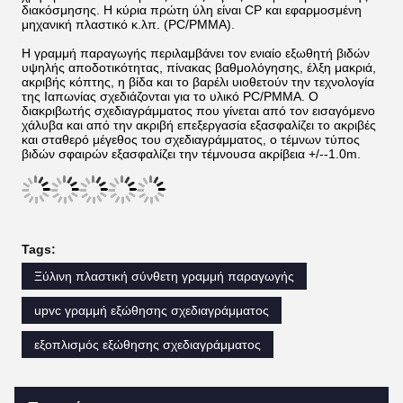
διακόσμησης. Η κύρια πρώτη ύλη είναι CP και εφαρμοσμένη
μηχανική πλαστικό κ.λπ. (PC/PMMA).
Η γραμμή παραγωγής περιλαμβάνει τον ενιαίο εξωθητή βιδών
υψηλής αποδοτικότητας, πίνακας βαθμολόγησης, έλξη μακριά,
ακριβής κόπτης, η βίδα και το βαρέλι υιοθετούν την τεχνολογία
της Ιαπωνίας σχεδιάζονται για το υλικό PC/PMMA. Ο
διακριβωτής σχεδιαγράμματος που γίνεται από τον εισαγόμενο
χάλυβα και από την ακριβή επεξεργασία εξασφαλίζει το ακριβές
και σταθερό μέγεθος του σχεδιαγράμματος, ο τέμνων τύπος
βιδών σφαιρών εξασφαλίζει την τέμνουσα ακρίβεια +/--1.0m.
Tags:
Ξύλινη πλαστική σύνθετη γραμμή παραγωγής
upvc γραμμή εξώθησης σχεδιαγράμματος
εξοπλισμός εξώθησης σχεδιαγράμματος