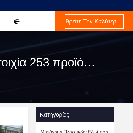
Βρείτε Την Καλύτερη Τιμή
Κλειδιά [ plastic extrusion equipment ] Αντιστοιχία 253 προϊόντα
Κατηγορίες
Μηχάνημα Πλαστικών Εξώθηση