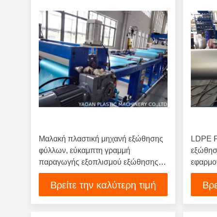
Μαλακή πλαστική μηχανή εξώθησης
LDPE P
φύλλων, εύκαμπτη γραμμή
εξώθησ
παραγωγής εξοπλισμού εξώθησης
εφαρμο
φύλλων PVC
στρώμα
Βρείτε την καλύτερη τιμή
Βρε
Ινδονη