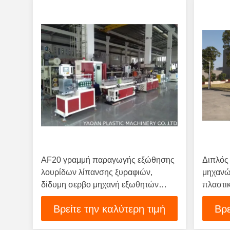
AF20 γραμμή παραγωγής εξώθησης
Διπλός
λουρίδων λίπανσης ξυραφιών,
μηχανώ
δίδυμη σερβο μηχανή εξωθητών
πλαστι
βιδών πλαστική
Βρείτε την καλύτερη τιμή
Βρε