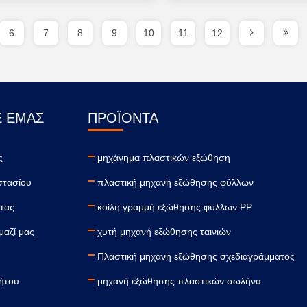
6
7
8
9
10
11
12
Ε ΕΜΆΣ
ΠΡΟΪΌΝΤΑ
ς
μηχάνημα πλαστικών εξώθηση
στασίου
πλαστική μηχανή εξώθησης φύλλων
τας
κοίλη γραμμή εξώθησης φύλλων PP
μαζί μας
χυτή μηχανή εξώθησης ταινιών
Πλαστική μηχανή εξώθησης σχεδιαγράμματος
ήτου
μηχανή εξώθησης πλαστικών σωλήνα