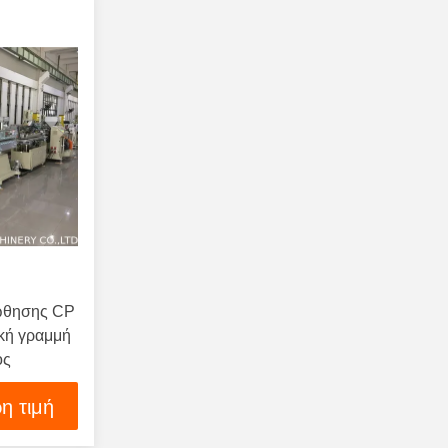
ξώθησης CP
ική γραμμή
ος
η τιμή