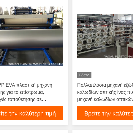
Βίντεο
P EVA πλαστική μηχανή
Πολλαπλάσια μηχανή εξώ
ης για το επίστρωμα,
καλωδίων οπτικής ίνας π
γές τοποθέτησης σε
μηχανή καλωδίων οπτικών
τα, που πωλούνται στην
αγγελιοφόρων
ίτε την καλύτερη τιμή
Βρείτε την καλύτερ
σία