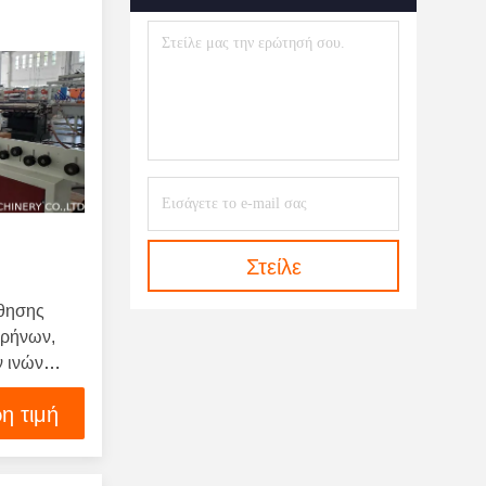
Φύλλο Αφρού Που Κατασκευάζει
Τη Μηχανή
(15)
Πλαστικό Δίκτυο Που
Κατασκευάζει Τη Μηχανή
(10)
Ταινία Μεταφορέων Που
Διαμορφώνει Τη Μηχανή
(14)
Πλαστικό Άχυρο Κατανάλωσης
Ινδικού Καλάμου Που
Στείλε
Κατασκευάζει Τη Μηχανή
(30)
θησης
υρήνων,
 ινών
η τιμή