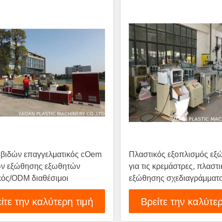
 βιδών επαγγελματικός cOem
Πλαστικός εξοπλισμός ε
ν εξώθησης εξωθητών
για τις κρεμάστρες, πλαστ
κός/ODM διαθέσιμοι
εξώθησης σχεδιαγράμματ
ίτε την καλύτερη τιμή
Βρείτε την καλύτερ