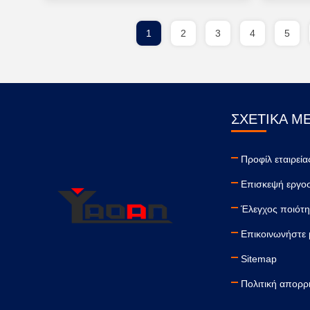
1
2
3
4
5
ΣΧΕΤΙΚΆ Μ
Προφίλ εταιρεία
Επισκεψή εργο
Έλεγχος ποιότη
Επικοινωνήστε 
Sitemap
Πολιτική απορρ