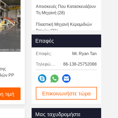
Αποσκευές Που Κατασκευάζουν
Τη Μηχανή
(28)
Πλαστική Μηχανή Κεραμιδιών
Στεγών
(21)
Επαφές
Καυτό Ραβδί Κόλλας Λειωμένων
Μετάλλων Που Κατασκευάζει Τη
Επαφές:
Mr. Ryan Tan
Μηχανή
(25)
Τηλεφώνημα:
86-138-25752088
Πλαστική Μηχανή Εξωθητών
σης
Ινών
(30)
λλών PP
Πλαστικό Λουρί Που
Κατασκευάζει Τη Μηχανή
(12)
Επικοινωνήστε τώρα
η τιμή
Πλαστική Μηχανή Σβόλων
Ανακύκλωσης
(26)
Μας ταχυδρομήστε