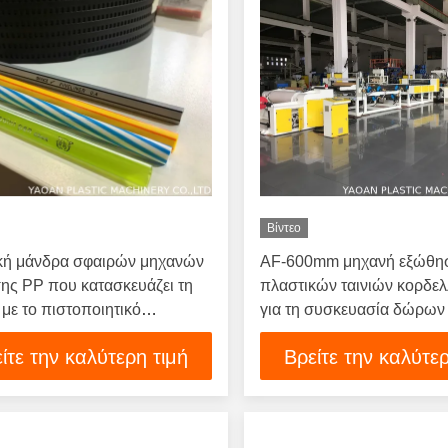
Βίντεο
κή μάνδρα σφαιρών μηχανών
AF-600mm μηχανή εξώθη
ης PP που κατασκευάζει τη
πλαστικών ταινιών κορδε
με το πιστοποιητικό
για τη συσκευασία δώρων
01/CE
ίτε την καλύτερη τιμή
Βρείτε την καλύτερ