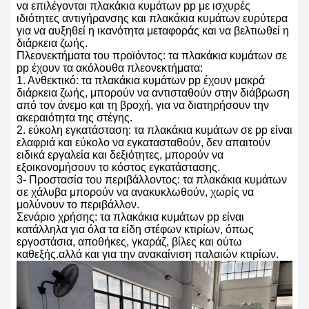
να επιλέγονται πλακάκια κυμάτων pp με ισχυρές
ιδιότητες αντιγήρανσης και πλακάκια κυμάτων ευρύτερα
για να αυξηθεί η ικανότητα μεταφοράς και να βελτιωθεί η
διάρκεια ζωής.
Πλεονεκτήματα του προϊόντος: τα πλακάκια κυμάτων σε
pp έχουν τα ακόλουθα πλεονεκτήματα:
1. Ανθεκτικό: τα πλακάκια κυμάτων pp έχουν μακρά
διάρκεια ζωής, μπορούν να αντισταθούν στην διάβρωση
από τον άνεμο και τη βροχή, για να διατηρήσουν την
ακεραιότητα της στέγης.
2. εύκολη εγκατάσταση: τα πλακάκια κυμάτων σε pp είναι
ελαφριά και εύκολο να εγκατασταθούν, δεν απαιτούν
ειδικά εργαλεία και δεξιότητες, μπορούν να
εξοικονομήσουν το κόστος εγκατάστασης.
3- Προστασία του περιβάλλοντος: τα πλακάκια κυμάτων
σε χάλυβα μπορούν να ανακυκλωθούν, χωρίς να
μολύνουν το περιβάλλον.
Σενάριο χρήσης: τα πλακάκια κυμάτων pp είναι
κατάλληλα για όλα τα είδη στέφων κτιρίων, όπως
εργοστάσια, αποθήκες, γκαράζ, βίλες και ούτω
καθεξής.αλλά και για την ανακαίνιση παλαιών κτιρίων.