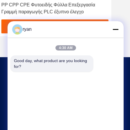
PP CPP CPE Φυτοειδής Φύλλα Επεξεργασία
Τρί
Γραμμή παραγωγής PLC έξυπνο έλεγχο
κολ
Βρείτε την καλύτερη τιμή
ryan
4:30 AM
Good day, what product are you looking 
for?
ΕΠΙΚΟΙΝΩΝΉΣΤΕ ΜΑΖΊ ΜΑΣ
ryan@an-fu.net
86-138-25752088
10#, ζώνη 1, βιομηχανικό πάρκο Fumin,
κωμόπολη Dalang, πόλη Dongguan, επαρχία
Γκουαγκντόνγκ, Κίνα