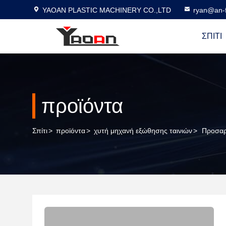
YAOAN PLASTIC MACHINERY CO.,LTD
ryan@an-f
ΣΠΊΤΙ
προϊόντα
Σπίτι
>
προϊόντα
>
χυτή μηχανή εξώθησης ταινιών
>
Προσαρ