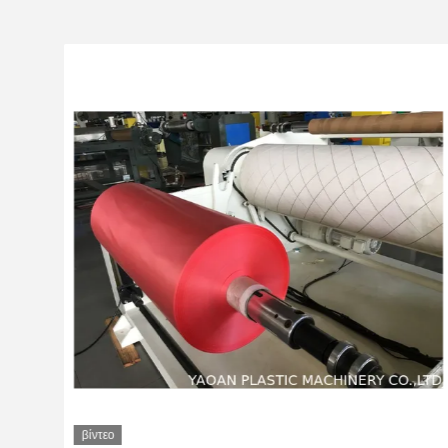
βίντεο