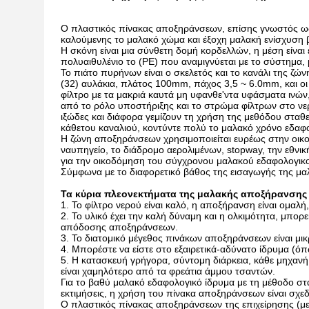
Ο πλαστικός πίνακας αποξηράνσεων, επίσης γνωστός ως 
καλούμενης το μαλακό χώμα και έξοχη μαλακή ενίσχυση 
Η σκόνη είναι μια σύνθετη δομή κορδελλών, η μέση είν
πολυαιθυλένιο το (PE) που αναμιγνύεται με το σύστημα, 
Το πιάτο πυρήνων είναι ο σκελετός και το κανάλι της ζώ
(32) αυλάκια, πλάτος 100mm, πάχος 3,5 ~ 6.0mm, και οι
φίλτρο με τα μακριά καυτά μη υφανθε'ντα υφάσματα ινών,
από το ρόλο υποστήριξης και το στρώμα φίλτρων στο νερ
ιξώδες και διάφορα γεμίζουν τη χρήση της μεθόδου στα
κάθετου καναλιού, κοντύντε πολύ το μαλακό χρόνο εδαφ
Η ζώνη αποξηράνσεων χρησιμοποιείται ευρέως στην οικο
ναυπηγείο, το διάδρομο αερολιμένων, stopway, την εθνικ
για την οικοδόμηση του σύγχρονου μαλακού εδαφολογικο
Σύμφωνα με το διαφορετικό βάθος της εισαγωγής της μαλα
Τα κύρια πλεονεκτήματα της μαλακής αποξήρανσης ι
1. Το φίλτρο νερού είναι καλό, η αποξήρανση είναι ομαλ
2. Το υλικό έχει την καλή δύναμη και η ολκιμότητα, μπ
απόδοσης αποξηράνσεων.
3. Το διατομικό μέγεθος πινάκων αποξηράνσεων είναι μικ
4. Μπορέστε να είστε στο εξαιρετικά-αδύνατο ίδρυμα (ό
5. Η κατασκευή γρήγορα, σύντομη διάρκεια, κάθε μηχαν
είναι χαμηλότερο από τα φρεάτια άμμου τσαντών.
Για το βαθύ μαλακό εδαφολογικό ίδρυμα με τη μέθοδο στ
εκτιμήσεις, η χρήση του πίνακα αποξηράνσεων είναι σχεδ
Ο πλαστικός πίνακας αποξηράνσεων της επιχείρησης (με)