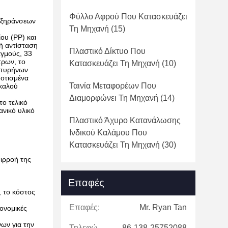
Φύλλο Αφρού Που Κατασκευάζει
ποξηράνσεων
Τη Μηχανή
(15)
ου (PP) και
κή αντίσταση
Πλαστικό Δίκτυο Που
αγμούς, 33
τρων, το
Κατασκευάζει Τη Μηχανή
(10)
η πυρήνων
ποτισμένα
Ταινία Μεταφορέων Που
 καλού
Διαμορφώνει Τη Μηχανή
(14)
ο τελικό
ανικό υλικό
Πλαστικό Άχυρο Κατανάλωσης
Ινδικού Καλάμου Που
Κατασκευάζει Τη Μηχανή
(30)
πιρροή της
Επαφές
 το κόστος
Επαφές:
Mr. Ryan Tan
ονομικές
ων για την
Τηλεφώνημα:
86-138-25752088