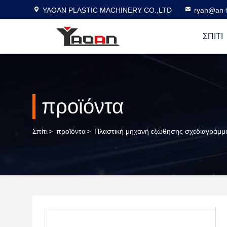
YAOAN PLASTIC MACHINERY CO.,LTD
ryan@an-f
ΣΠΊΤΙ
προϊόντα
Σπίτι
>
προϊόντα
>
Πλαστική μηχανή εξώθησης σχεδιαγράμμ