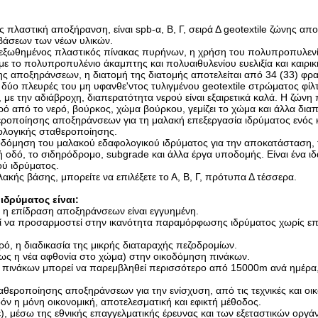
πλαστική αποξήρανση, είναι spb-α, Β, Γ, σειρά Δ geotextile ζώνης α
βάσεων των νέων υλικών.
αι εξωθημένος πλαστικός πίνακας πυρήνων, η χρήση του πολυπροπυλενί
με το πολυπροπυλένιο άκαμπτης και πολυαιθυλενίου ευελιξία και καιρι
νης αποξηράνσεων, η διατομή της διατομής αποτελείται από 34 (33) φρ
 δύο πλευρές του μη υφανθε'ντος τυλιγμένου geotextile στρώματος φίλ
 με την αδιάβροχη, διαπερατότητα νερού είναι εξαιρετικά καλά. Η ζών
ό από το νερό, βούρκος, χώμα βούρκου, γεμίζει το χώμα και άλλα δια
θεροποίησης αποξηράνσεων για τη μαλακή επεξεργασία ιδρύματος ενός
ολογικής σταθεροποίησης.
δόμηση του μαλακού εδαφολογικού ιδρύματος για την αποκατάσταση, τ
ή οδό, το σιδηρόδρομο, subgrade και άλλα έργα υποδομής. Είναι ένα ιδ
ύ ιδρύματος.
κής βάσης, μπορείτε να επιλέξετε το Α, Β, Γ, πρότυπα Δ τέσσερα.
δρύματος είναι:
ή, η επίδραση αποξηράνσεων είναι εγγυημένη.
ορεί να προσαρμοστεί στην ικανότητα παραμόρφωσης ιδρύματος χωρίς ε
ρό, η διαδικασία της μικρής διαταραχής πεζοδρομίων.
πως η νέα αφθονία στο χώμα) στην οικοδόμηση πινάκων.
ή πινάκων μπορεί να παρεμβληθεί περισσότερο από 15000m ανά ημέρα,
αθεροποίησης αποξηράνσεων για την ενίσχυση, από τις τεχνικές και οικ
όν η μόνη οικονομική, αποτελεσματική και εφικτή μέθοδος.
, μέσω της εθνικής επαγγελματικής έρευνας και των εξεταστικών οργάν