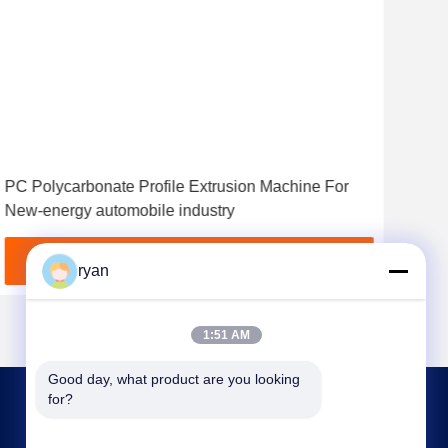
PC Polycarbonate Profile Extrusion Machine For
Η γ
New-energy automobile industry
καθ
Βρείτε την καλύτερη τιμή
ryan
1:51 AM
Good day, what product are you looking 
for?
ΕΠΙΚΟΙΝΩΝΉΣΤΕ ΜΑΖΊ ΜΑΣ