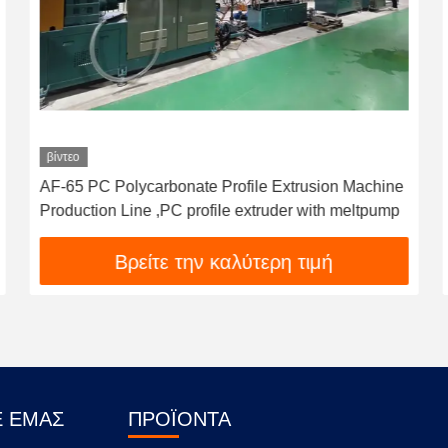
βίντεο
AF-65 PC Polycarbonate Profile Extrusion Machine
Production Line ,PC profile extruder with meltpump
Βρείτε την καλύτερη τιμή
Ε ΕΜΆΣ
ΠΡΟΪΌΝΤΑ