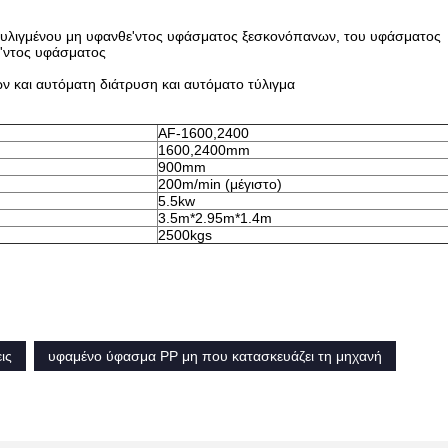
 τυλιγμένου μη υφανθε'ντος υφάσματος ξεσκονόπανων, του υφάσματος
ε'ντος υφάσματος
ών και αυτόματη διάτρυση και αυτόματο τύλιγμα
AF-1600,2400
1600,2400mm
900mm
200m/min (μέγιστο)
5.5kw
3.5m*2.95m*1.4m
2500kgs
ις
υφαμένο ύφασμα PP μη που κατασκευάζει τη μηχανή