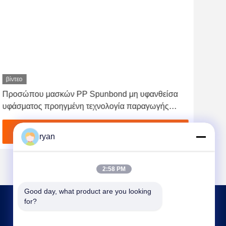
βίντεο
Προσώπου μασκών PP Spunbond μη υφανθείσα
Μη 
υφάσματος προηγμένη τεχνολογία παραγωγής
παρ
μηχανών υψηλή
Βρείτε την καλύτερη τιμή
ryan
2:58 PM
Good day, what product are you looking 
for?
ΕΠΙΚΟΙΝΩΝΉΣΤΕ ΜΑΖΊ ΜΑΣ