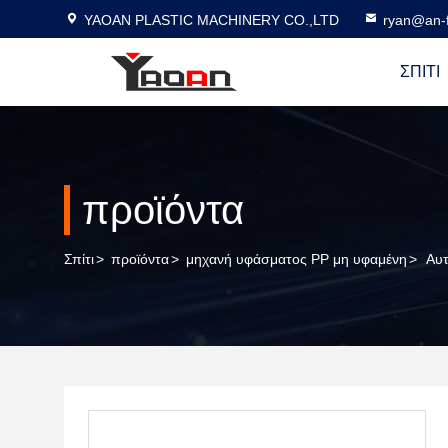
YAOAN PLASTIC MACHINERY CO.,LTD
ryan@an-f
ΣΠΊΤΙ
προϊόντα
Σπίτι
>
προϊόντα
>
μηχανή υφάσματος PP μη υφαμένη
>
Αυτ