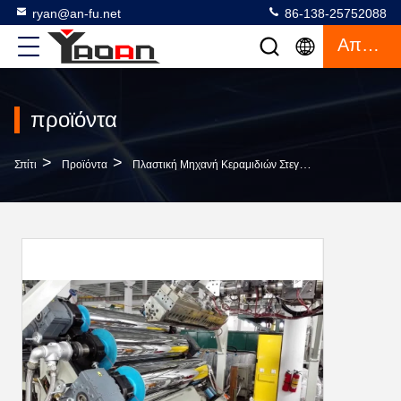
ryan@an-fu.net
86-138-25752088
Απόσπασμα
προϊόντα
>
>
>
Σπίτι
Προϊόντα
Πλαστική Μηχανή Κεραμιδιών Στεγών
Πιστοποιημέ