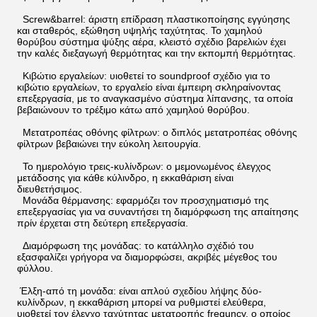
Screw&barrel: άριστη επίδραση πλαστικοποίησης εγγύησης
και σταθερός, εξώθηση υψηλής ταχύτητας. Το χαμηλού
θορύβου σύστημα ψύξης αέρα, κλειστό σχέδιο βαρελιών έχει
την καλές διεξαγωγή θερμότητας και την εκπομπή θερμότητας.
Κιβώτιο εργαλείων: υιοθετεί το soundproof σχέδιο για το
κιβώτιο εργαλείων, το εργαλείο είναι έμπειρη σκληραίνοντας
επεξεργασία, με το αναγκασμένο σύστημα λίπανσης, τα οποία
βεβαιώνουν το τρέξιμο κάτω από χαμηλού θορύβου.
Μετατροπέας οθόνης φίλτρων: ο διπλός μετατροπέας οθόνης
φίλτρων βεβαιώνει την εύκολη λειτουργία.
Το ημερολόγιο τρεις-κυλίνδρων: ο μεμονωμένος έλεγχος
μετάδοσης για κάθε κύλινδρο, η εκκαθάριση είναι
διευθετήσιμος.
Μονάδα θέρμανσης: εφαρμόζει τον προσχηματισμό της
επεξεργασίας για να συναντήσει τη διαμόρφωση της απαίτησης
πρίν έρχεται στη δεύτερη επεξεργασία.
Διαμόρφωση της μονάδας: το κατάλληλο σχέδιό του
εξασφαλίζει γρήγορα να διαμορφώσει, ακριβές μέγεθος του
φύλλου.
Έλξη-από τη μονάδα: είναι απλού σχεδίου λήψης δύο-
κυλίνδρων, η εκκαθάριση μπορεί να ρυθμιστεί ελεύθερα,
υιοθετεί τον έλεγχο ταχύτητας μετατροπής frequncy, ο οποίος