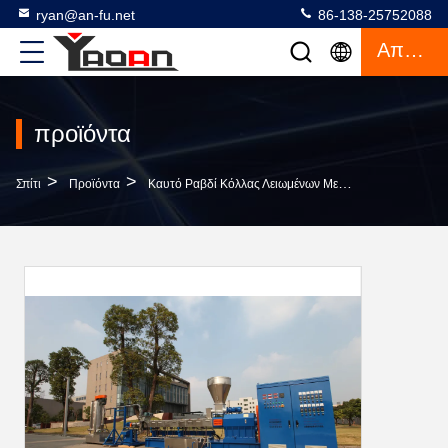
ryan@an-fu.net
86-138-25752088
Απόσπασμα
προϊόντα
>
>
Σπίτι
Προϊόντα
Καυτό Ραβδί Κόλλας Λειωμένων Μετάλλων Που Κατασκευάζει Τη Μηχανή