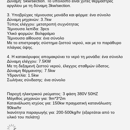
Δύναμη: 5kw/section. Το υπόλοιπο είναι χυτές θερμάστρες
αργιλίου με τη δύναμη 3kw/section.
3.
Υποβρύχιες τέμνουσες μονάδα και φόρμα: ένα σύνολο
Δύναμη μηχανών: 3.7kw
Τύπος ελέγχου: μετατροπή συχνότητας
Τέμνουσα λεπίδα: 3pcs
Υλικό φορμών: Βολφράμιο
Τέμνουσα αίθουσα: ένα σύνολο
Με το επιστροφής σύστημα ζεστού νερού, και με το παράθυρο
πλάγιας όψης.
4.
Η κατακόρυφος απομακρύνει το νερό τη μονάδα: ένα σύνολο
Δύναμη ελέγχου: 7.5KW
Με τη δεξαμενή ζεστού νερού, έλεγχος σταθμών ύδατος.
Δύναμη θέρμανσης: 7.5kw
Υδραντλία: 1.5kw
Σωλήνες σύνδεσης: ένα σύνολο
Παροχή ηλεκτρικού ρεύματος: 3 φάση 380V 50HZ
Μέγεθος μηχανών για: 9m*3*2m
Κατανάλωση ισχύος για: 150kw πραγματική κατανάλωση:
90kw/hr
Ικανότητα παραγωγής για: 200-500kg/hr (εξαρτάται από το
υλικό του πελάτη)