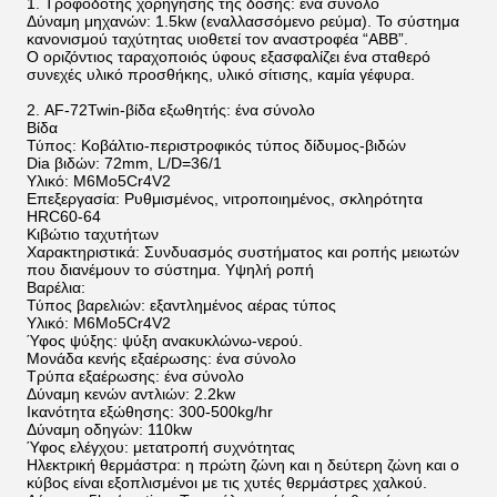
1.
Τροφοδότης χορήγησης της δόσης: ένα σύνολο
Δύναμη μηχανών: 1.5kw (εναλλασσόμενο ρεύμα). Το σύστημα
κανονισμού ταχύτητας υιοθετεί τον αναστροφέα “ABB”.
Ο οριζόντιος ταραχοποιός ύφους εξασφαλίζει ένα σταθερό
συνεχές υλικό προσθήκης, υλικό σίτισης, καμία γέφυρα.
2.
AF-72Twin-βίδα εξωθητής: ένα σύνολο
Βίδα
Τύπος: Κοβάλτιο-περιστροφικός τύπος δίδυμος-βιδών
Dia βιδών: 72mm, L/D=36/1
Υλικό: M6Mo5Cr4V2
Επεξεργασία: Ρυθμισμένος, νιτροποιημένος, σκληρότητα
HRC60-64
Κιβώτιο ταχυτήτων
Χαρακτηριστικά: Συνδυασμός συστήματος και ροπής μειωτών
που διανέμουν το σύστημα. Υψηλή ροπή
Βαρέλια:
Τύπος βαρελιών: εξαντλημένος αέρας τύπος
Υλικό: M6Mo5Cr4V2
Ύφος ψύξης: ψύξη ανακυκλώνω-νερού.
Μονάδα κενής εξαέρωσης: ένα σύνολο
Τρύπα εξαέρωσης: ένα σύνολο
Δύναμη κενών αντλιών: 2.2kw
Ικανότητα εξώθησης: 300-500kg/hr
Δύναμη οδηγών: 110kw
Ύφος ελέγχου: μετατροπή συχνότητας
Ηλεκτρική θερμάστρα: η πρώτη ζώνη και η δεύτερη ζώνη και ο
κύβος είναι εξοπλισμένοι με τις χυτές θερμάστρες χαλκού.