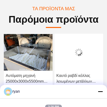
ΤΑ ΠΡΟΪΌΝΤΑ ΜΑΣ
Παρόμοια προϊόντα
Αυτόματη μηχανή
Καυτό ραβδί κόλλας
25000x3000x5500mm
λειωμένων μετάλλων
ραβδιών κόλλας σιλικόνης
υψηλής ταχύτητας
ryan
2 αντιδραστήρες
20000kg που
Βρείτε την καλύτερη τιμή
Βρείτε την καλύτερη τιμή
κατασκευάζει τη μηχανή
100300mm
3:26 PM