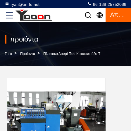
ryan@an-fu.net
86-138-25752088
Απόσπασμα
προϊόντα
>
>
>
Σπίτι
Προϊόντα
Πλαστικό Λουρί Που Κατασκευάζει Τη Μηχανή
Υψη