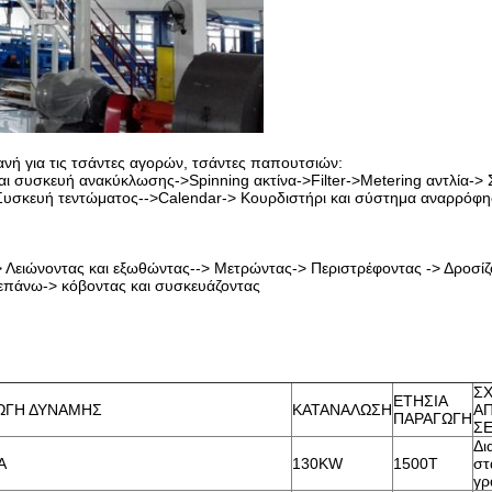
νή για τις τσάντες αγορών, τσάντες παπουτσιών:
ι συσκευή ανακύκλωσης->Spinning ακτίνα->Filter->Metering αντλία->
σκευή τεντώματος-->Calendar-> Κουρδιστήρι και σύστημα αναρρόφη
Λειώνοντας και εξωθώντας--> Μετρώντας-> Περιστρέφοντας -> Δροσίζ
-επάνω-> κόβοντας και συσκευάζοντας
ΣΧ
ΕΤΗΣΙΑ
ΩΓΗ ΔΥΝΑΜΗΣ
ΚΑΤΑΝΑΛΩΣΗ
Α
ΠΑΡΑΓΩΓΗ
Σ
Δι
A
130KW
1500T
στ
γρ