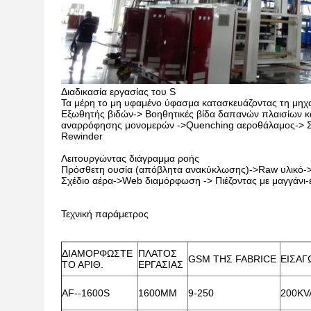
Διαδικασία εργασίας του S
Τα μέρη το μη υφαμένο ύφασμα κατασκευάζοντας τη μηχα
Εξωθητής βιδών-> Βοηθητικές βίδα δαπανών πλαισίων κα
αναρρόφησης μονομερών ->Quenching αεροθάλαμος-> Συ
Rewinder
Λειτουργώντας διάγραμμα ροής
Πρόσθετη ουσία (απόβλητα ανακύκλωσης)->Raw υλικό-> 
Σχέδιο αέρα->Web διαμόρφωση -> Πιέζοντας με μαγγάνι
Τεχνική παράμετρος
ΔΙΑΜΟΡΦΩΣΤΕ
ΠΛΑΤΟΣ
GSM ΤΗΣ FABRICE
ΕΙΣΑΓ
ΤΟ ΑΡΙΘ.
ΕΡΓΑΣΙΑΣ
AF--1600S
1600MM
9-250
200KV