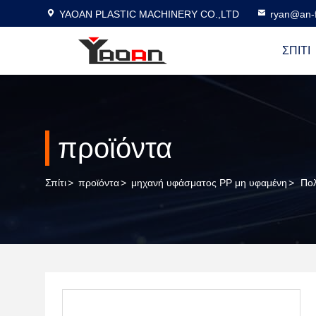
YAOAN PLASTIC MACHINERY CO.,LTD
ryan@an-f
ΣΠΊΤΙ
προϊόντα
Σπίτι
>
προϊόντα
>
μηχανή υφάσματος PP μη υφαμένη
>
Πο