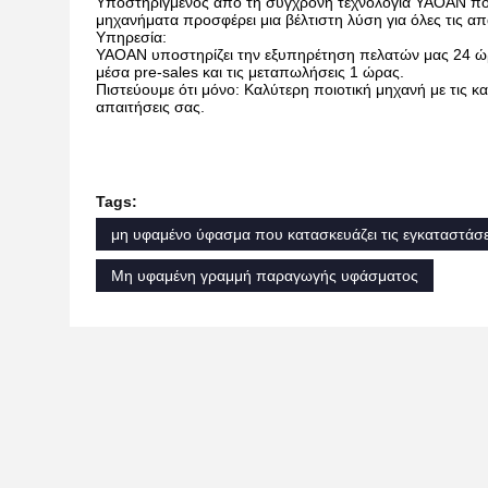
Υποστηριγμένος από τη σύγχρονη τεχνολογία YAOAN που 
μηχανήματα προσφέρει μια βέλτιστη λύση για όλες τις απ
Υπηρεσία:
YAOAN υποστηρίζει την εξυπηρέτηση πελατών μας 24 ώρ
μέσα pre-sales και τις μεταπωλήσεις 1 ώρας.
Πιστεύουμε ότι μόνο: Καλύτερη ποιοτική μηχανή με τις κα
απαιτήσεις σας.
Tags:
μη υφαμένο ύφασμα που κατασκευάζει τις εγκαταστάσε
Μη υφαμένη γραμμή παραγωγής υφάσματος