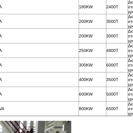
Δι
A
180KW
2400T
στ
γρ
Δι
A
200KW
3000T
στ
γρ
Δι
A
200KW
3000T
στ
γρ
Δι
A
250KW
4800T
στ
γρ
Δι
A
300KW
6000T
στ
γρ
Δι
A
400KW
3500T
στ
γρ
Δι
A
600KW
5000T
στ
γρ
Δι
VA
800KW
6500T
στ
γρ