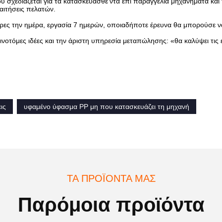
σχεδιάζεται για τα κατασκευασθε'ντα επί παραγγελία μηχανήματα και 
αιτήσεις πελατών.
ες την ημέρα, εργασία 7 ημερών, οποιαδήποτε έρευνα θα μπορούσε ν
ινοτόμες ιδέες και την άριστη υπηρεσία μεταπώλησης: «θα καλύψει τις ε
ις
υφαμένο ύφασμα PP μη που κατασκευάζει τη μηχανή
ΤΑ ΠΡΟΪΌΝΤΑ ΜΑΣ
Παρόμοια προϊόντα