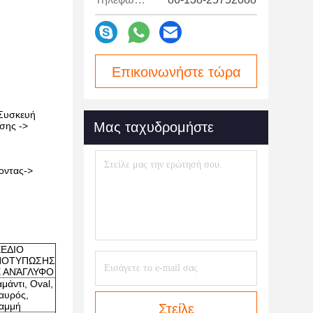
Επικοινωνήστε τώρα
 Συσκευή
Μας ταχυδρομήστε
σης ->
οντας->
ΕΔΙΟ
ΠΟΤΥΠΩΣΗΣ
Ε ΑΝΆΓΛΥΦΟ
αμάντι, Oval,
αυρός,
αμμή
Στείλε