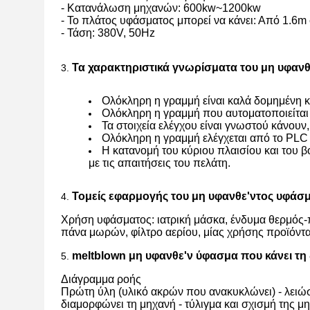
- Κατανάλωση μηχανών: 600kw~1200kw
- Το πλάτος υφάσματος μπορεί να κάνει: Από 1.6m
- Τάση: 380V, 50Hz
Τα χαρακτηριστικά γνωρίσματα του μη υφανθ
3.
Ολόκληρη η γραμμή είναι καλά δομημένη κ
Ολόκληρη η γραμμή που αυτοματοποιείται 
Τα στοιχεία ελέγχου είναι γνωστού κάνουν,
Ολόκληρη η γραμμή ελέγχεται από το PLC κ
Η κατανομή του κύριου πλαισίου και του β
με τις απαιτήσεις του πελάτη.
Τομείς εφαρμογής του μη υφανθε'ντος υφάσμ
4.
Χρήση υφάσματος: ιατρική μάσκα, ένδυμα θερμός-π
πάνα μωρών, φίλτρο αερίου, μίας χρήσης προϊόντα,
meltblown μη υφανθε'ν ύφασμα που κάνει τη
5.
Διάγραμμα ροής
Πρώτη ύλη (υλικό ακρών που ανακυκλώνει) - λειώσ
διαμορφώνει τη μηχανή - τύλιγμα και σχισμή της μη