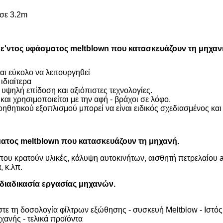
 σε 3.2m
ε'ντος υφάσματος meltblown που κατασκευάζουν τη μηχαν
αι εύκολο να λειτουργηθεί
ιδιαίτερα
 υψηλή επίδοση και αξιόπιστες τεχνολογίες.
αι χρησιμοποιείται με την αφή - βράχοι σε λόφο.
οηθητικού εξοπλισμού μπορεί να είναι ειδικός σχεδιασμένος κ
ατος meltblown που κατασκευάζουν τη μηχανή.
ου κρατούν υλικές, κάλυψη αυτοκινήτων, αισθητή πετρελαίου 
 κ.λπ.
 διαδικασία εργασίας μηχανών.
τε τη δοσολογία φίλτρων εξώθησης - συσκευή Meltblow - Ιστό
χανής - τελικά προϊόντα