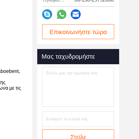
Επικοινωνήστε τώρα
Μας ταχυδρομήστε
aboebent,
της
να με τις
Στείλε