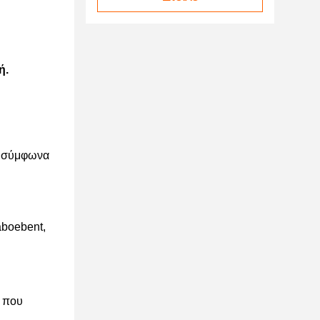
ή.
αι σύμφωνα
aboebent,
ς που