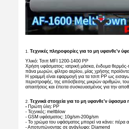
Τεχνικές πληροφορίες για το μη υφανθε'ν ύ
1.
Υλικό: Τσιπ MFI 1200-1400 PP
Χρήση υφάσματος: ιατρική μάσκα, ένδυμα θερμός-π
πάνα μωρών, φίλτρο αερίου, μίας χρήσης προϊόντα,
Η γραμμή είναι εφαρμογή για τα τσιπ PP ως εισαγ
περιστροφής, της απόσβεσης μικρών αριθμών, του
απαιτήσεις και έπειτα συσκευασμένος για την απο
Τεχνικά στοιχεία για το μη υφανθε'ν ύφασμα
2.
-
Πρώτη ύλη: PP
- Τεχνικές: meltblow
- GSM υφάσματος: 10g/sm-200g/sm
- Το χρώμα του υφάσματος μπορεί να κάνει: πέρα α
- Αποτυπώνοντας σε ανάγλυφο: Diamend