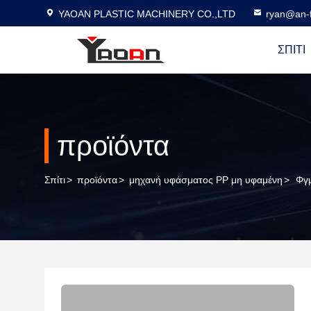
YAOAN PLASTIC MACHINERY CO.,LTD
ryan@an-f
ΣΠΊΤΙ
προϊόντα
Σπίτι
>
προϊόντα
>
μηχανή υφάσματος PP μη υφαμένη
>
Φγμ