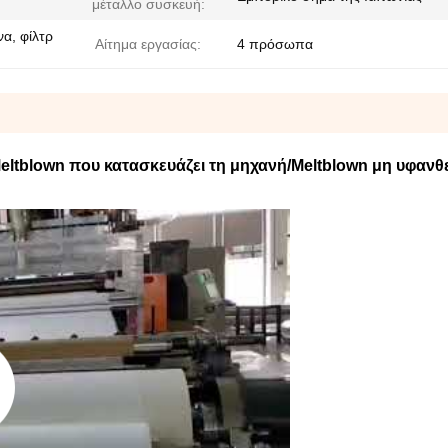
μέταλλο συσκευή:
α, φίλτρ
Αίτημα εργασίας:
4 πρόσωπα
ltblown που κατασκευάζει τη μηχανή/Meltblown μη υφανθ