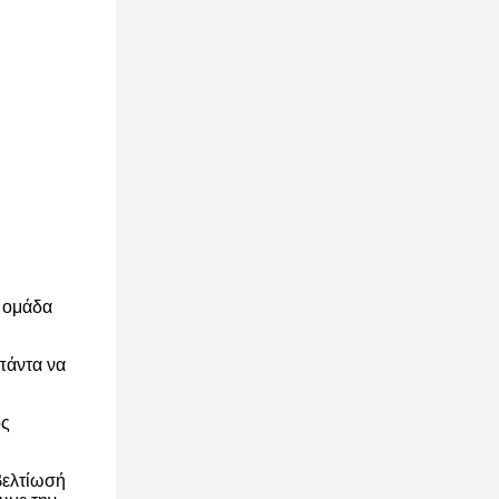
ή ομάδα
πάντα να
ος
βελτίωσή