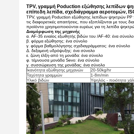
TPV, γραμμή Poduction εξώθησης λεπίδων ψηκτ
επίπεδη λεπίδα, σχεδιάγραμμα αεροτομών, I
TPV, γραμμή Poduction εξώθησης λεπίδων ψηκτρών PP
τις διαφορετικές απαιτήσεις, που εξοπλίζονται με τους δ
προϊόντα χρησιμοποιούνται ευρέως για τη λεπίδα ψηκτρ
Διαμόρφωση της μηχανής
α. AF-35 ενιαίος εξωθητής βιδών του /AF-40: ένα σύνολ
β. φόρμα εξώθησης: ένα σύνολο
γ. φόρμα βαθμολόγησης σχεδιαγράμματος: ένα σύνολο
Δ. δεξαμενή υδρόψυξης: ένα σύνολο
ε. ζώνη έλξη-από τη μονάδα: ένα σύνολο
φ. τέμνουσα μονάδα Sevo: ένα σύνολο
γ. συσσώρευση της μονάδας: ένα σύνολο
Ικανότητα εξώθησης μηχανών
20-50kg/hr
Ταχύτητα γραμμών
1-8m/min
Υλικό βιδών
Υψηλός - ποιότητα χά