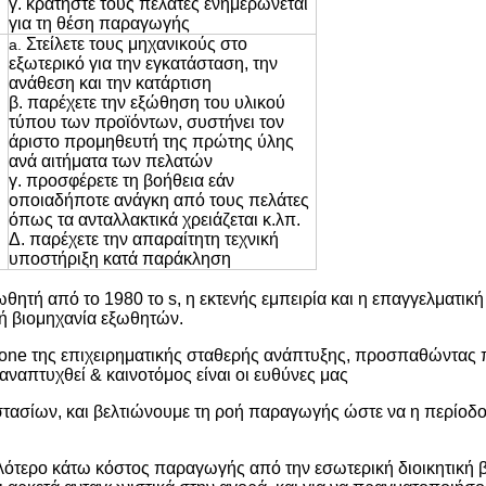
γ. κρατήστε τους πελάτες ενημερώνεται
για τη θέση παραγωγής
Στείλετε τους μηχανικούς στο
a.
εξωτερικό για την εγκατάσταση, την
ανάθεση και την κατάρτιση
β. παρέχετε την εξώθηση του υλικού
τύπου των προϊόντων, συστήνει τον
άριστο προμηθευτή της πρώτης ύλης
ανά αιτήματα των πελατών
γ. προσφέρετε τη βοήθεια εάν
οποιαδήποτε ανάγκη από τους πελάτες
όπως τα ανταλλακτικά χρειάζεται κ.λπ.
Δ. παρέχετε την απαραίτητη τεχνική
υποστήριξη κατά παράκληση
ητή από το 1980 το s, η εκτενής εμπειρία και η επαγγελματικ
κή βιομηχανία εξωθητών.
tstone της επιχειρηματικής σταθερής ανάπτυξης, προσπαθώντας 
αναπτυχθεί & καινοτόμος είναι οι ευθύνες μας
στασίων, και βελτιώνουμε τη ροή παραγωγής ώστε να η περίοδ
ότερο κάτω κόστος παραγωγής από την εσωτερική διοικητική 