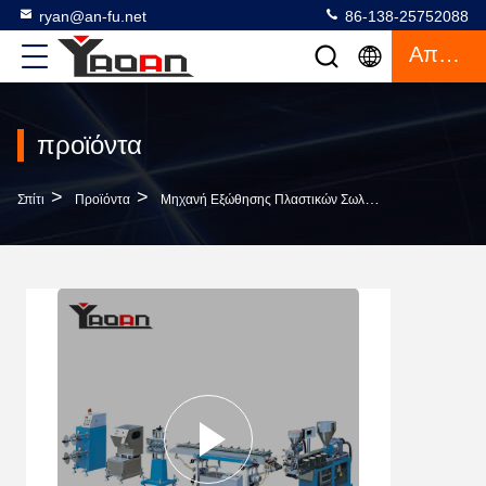
ryan@an-fu.net
86-138-25752088
Απόσπασμα
προϊόντα
>
>
>
Σπίτι
Προϊόντα
Μηχανή Εξώθησης Πλαστικών Σωλήνα
Ιατρικός 