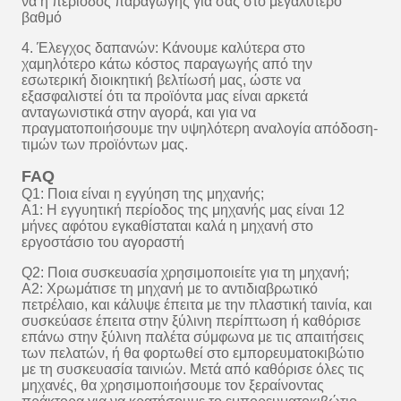
να η περίοδος παραγωγής για σας στο μεγαλύτερο
βαθμό
4. Έλεγχος δαπανών: Κάνουμε καλύτερα στο
χαμηλότερο κάτω κόστος παραγωγής από την
εσωτερική διοικητική βελτίωσή μας, ώστε να
εξασφαλιστεί ότι τα προϊόντα μας είναι αρκετά
ανταγωνιστικά στην αγορά, και για να
πραγματοποιήσουμε την υψηλότερη αναλογία απόδοση-
τιμών των προϊόντων μας.
FAQ
Q1: Ποια είναι η εγγύηση της μηχανής;
Α1: Η εγγυητική περίοδος της μηχανής μας είναι 12
μήνες αφότου εγκαθίσταται καλά η μηχανή στο
εργοστάσιο του αγοραστή
Q2: Ποια συσκευασία χρησιμοποιείτε για τη μηχανή;
A2: Χρωμάτισε τη μηχανή με το αντιδιαβρωτικό
πετρέλαιο, και κάλυψε έπειτα με την πλαστική ταινία, και
συσκεύασε έπειτα στην ξύλινη περίπτωση ή καθόρισε
επάνω στην ξύλινη παλέτα σύμφωνα με τις απαιτήσεις
των πελατών, ή θα φορτωθεί στο εμπορευματοκιβώτιο
με τη συσκευασία ταινιών. Μετά από καθόρισε όλες τις
μηχανές, θα χρησιμοποιήσουμε τον ξεραίνοντας