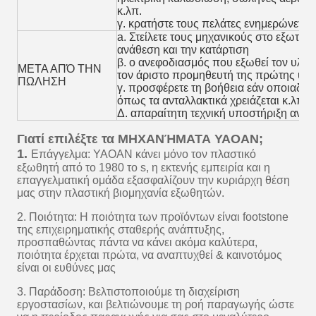
κ.λπ.
γ. κρατήστε τους πελάτες ενημερώνεται
a. Στείλετε τους μηχανικούς στο εξωτερι
ανάθεση και την κατάρτιση
β. ο ανεφοδιασμός που εξωθεί τον υλικ
ΜΕΤΑ ΑΠΌ ΤΗΝ
τον άριστο προμηθευτή της πρώτης ύλη
ΠΩΛΗΣΗ
γ. προσφέρετε τη βοήθεια εάν οποιαδή
όπως τα ανταλλακτικά χρειάζεται κ.λπ.
Δ. απαραίτητη τεχνική υποστήριξη ανε
Γιατί επιλέξτε τα ΜΗΧΑΝΉΜΑΤΑ YAOAN;
1.
Επάγγελμα: YAOAN κάνει μόνο τον πλαστικό
εξωθητή από το 1980 το s, η εκτενής εμπειρία και η
επαγγελματική ομάδα εξασφαλίζουν την κυριάρχη θέση
μας στην πλαστική βιομηχανία εξωθητών.
2. Ποιότητα: Η ποιότητα των προϊόντων είναι footstone
της επιχειρηματικής σταθερής ανάπτυξης,
προσπαθώντας πάντα να κάνει ακόμα καλύτερα,
ποιότητα έρχεται πρώτα, να αναπτυχθεί & καινοτόμος
είναι οι ευθύνες μας
3. Παράδοση: Βελτιστοποιούμε τη διαχείριση
εργοστασίων, και βελτιώνουμε τη ροή παραγωγής ώστε