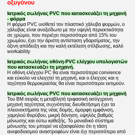
οξυγόνου
Ιατρικός σωλήνας PVC που κατασκευάζει τη μηχανή
- φόρμα
Η φόρμα PVC υιοθετεί τον πλαστικό χάλυβα φορμών, ο
χάλυβας είναι ανοξείδωτο με την υψηλή περιεκτικότητα
σε χρώμιο, που περιέχει περισσότερο από 15% του
χρωμίου, έχει την άριστη αντίσταση γδαρσίματος, την
όξινη απόδειξη και την καλή εκτέλεση στίλβωσης, καλό
workability
Ιατρικός σωλήνας οθόνη-PVC ελέγχου υπολογιστών
που κατασκευάζει τη μηχανή.
Η οθόνη ελέγχου PC θα είναι περισσότερα convience
και εύκολο να ελεγχτεί τη μηχανή, και ο έλεγχος και η
ταχύτητα θερμοκρασίας θα είναι περισσότεροι εκτιμούν.
Ιατρικός σωλήνας PVC που κατασκευάζει τη μηχανή
Του BM σειράς η μεταβλητή τριφασική ασύγχρονη
μηχανή ταχύτητας συχνότητας διευθετήσιμη έχει τα
πλεονεκτήματα της νέας δομής, όμορφη εμφάνιση,
χαμηλού θορύβου, μικρή δόνηση, υψηλός βαθμός
μόνωσης και ούτω καθεξής. Το μοναδικό σύστημα
μόνωσής του μπορεί να εξασφαλίσει ότι η τάση
ανεφοδιασμού αναστροφέων είναι όχι περισσότερο από