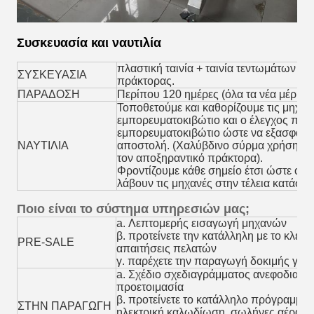
Συσκευασία και ναυτιλία
πλαστική ταινία + ταινία τεντωμάτων + 
ΣΥΣΚΕΥΑΣΙΑ
πράκτορας.
ΠΑΡΑΔΟΣΗ
Περίπου 120 ημέρες (όλα τα νέα μέρη)
Τοποθετούμε και καθορίζουμε τις μηχαν
εμπορευματοκιβώτιο και ο έλεγχος προσε
εμπορευματοκιβώτιο ώστε να εξασφαλιστο
ΝΑΥΤΙΛΙΑ
αποστολή. (Χαλύβδινο σύρμα χρήσης για
τον αποξηραντικό πράκτορα).
Φροντίζουμε κάθε σημείο έτσι ώστε οι 
λάβουν τις μηχανές στην τέλεια κατάστα
Ποιο είναι το σύστημα υπηρεσιών μας;
a. Λεπτομερής εισαγωγή μηχανών
β. προτείνετε την κατάλληλη με το κλειδ
PRE-SALE
απαιτήσεις πελατών
γ. παρέχετε την παραγωγή δοκιμής για
a. Σχέδιο σχεδιαγράμματος ανεφοδιασμο
προετοιμασία
β. προτείνετε το κατάλληλο πρόγραμμα 
ΣΤΗΝ ΠΑΡΑΓΩΓΗ
ηλεκτρική καλωδίωση, σωλήνες αέρα, π