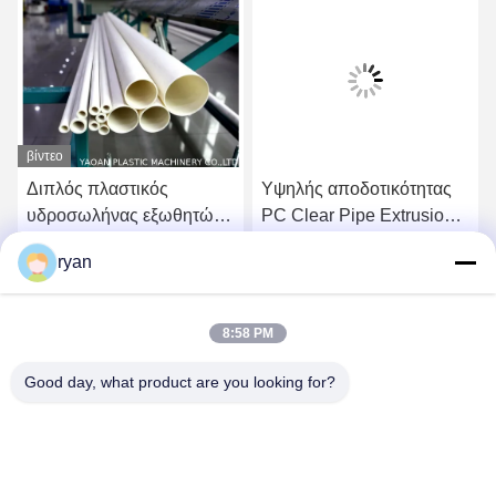
βίντεο
Διπλός πλαστικός
Υψηλής αποδοτικότητας
υδροσωλήνας εξωθητών
PC Clear Pipe Extrusion
βιδών που κατασκευάζει
Machine Frequency
ryan
τη μηχανή, γραμμή
Inverter Control
Βρείτε την καλύτερη τιμή
Βρείτε την καλύτερη τιμή
εξώθησης σωλήνων PVC
8:58 PM
Good day, what product are you looking for?
YAOAN PLASTIC MACHINERY CO.,LTD