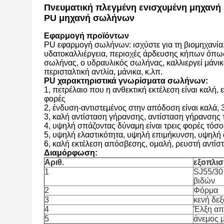
Πνευματική πλεγμένη ενισχυμένη μηχαν
PU μηχανή σωλήνων
Εφαρμογή προϊόντων
PU εφαρμογή σωλήνων: ισχύστε για τη βιομηχανία, γ
υδατοκαλλιέργεια, περιοχές άρδευσης κήπων όπως
σωλήνας, ο υδραυλικός σωλήνας, καλλιεργεί μάνι
περισταλτική αντλία, μάνικα, κ.λπ.
PU χαρακτηριστικά γνωρίσματα σωλήνων:
1, πετρέλαιο που η ανθεκτική εκτέλεση είναι καλή,
φορές
2, ένδυση-αντιστεμένος στην απόδοση είναι καλά,
3, καλή αντίσταση γήρανσης, αντίσταση γήρανσης τ
4, υψηλή σπάζοντας δύναμη είναι τρεις φορές τόσ
5, υψηλή ελαστικότητα, υψηλή επιμήκυνση, υψηλή
6, καλή εκτέλεση απόσβεσης, ομαλή, ρευστή αντίσ
Διαμόρφωση:
Αριθ.
εξοπλι
1
SJ55/30 
βιδών
2
Φόρμα
3
κενή δε
4
Έλξη απ
5
άνεμος 