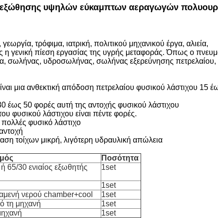
ή εξώθησης υψηλών εύκαμπτων αεραγωγών πολυουρ
εωργία, τρόφιμα, ιατρική, πολιτικού μηχανικού έργα, αλιεία,
 η γενική πίεση εργασίας της υγρής μεταφοράς. Όπως ο πνευμ
κα, σωλήνας, υδροσωλήνας, σωλήνας εξερεύνησης πετρελαίου,
 είναι μια ανθεκτική απόδοση πετρελαίου φυσικού λάστιχου 15 έ
 30 έως 50 φορές αυτή της αντοχής φυσικού λάστιχου
ου φυσικού λάστιχου είναι πέντε φορές.
ο πολλές φυσικό λάστιχο
 αντοχή
ταση τοίχων μικρή, λιγότερη υδραυλική απώλεια
σμός
Ποσότητα
ή 65/30 ενιαίος εξωθητής
1set
1set
ξαμενή νερού chamber+cool
1set
ό τη μηχανή
1set
μηχανή
1set