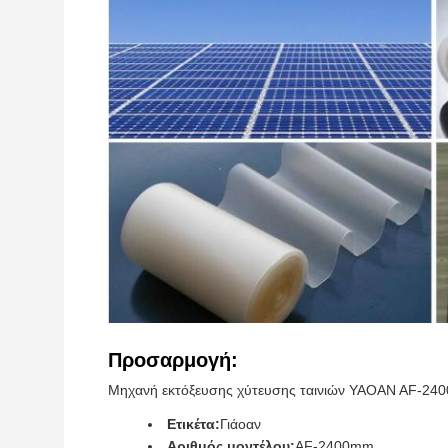
Προσαρμογή:
Μηχανή εκτόξευσης χύτευσης ταινιών YAOAN AF-2
Ετικέτα:
Γιάοαν
Αριθμός μοντέλου:
AF-2400mm