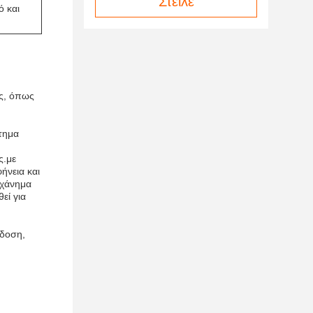
Στείλε
ό και
ας, όπως
στημα
ς.με
ήνεια και
ηχάνημα
εί για
όδοση,