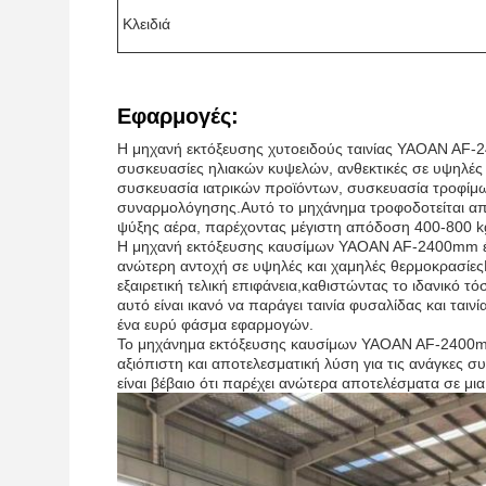
Κλειδιά
Εφαρμογές:
Η μηχανή εκτόξευσης χυτοειδούς ταινίας YAOAN AF-2
συσκευασίες ηλιακών κυψελών, ανθεκτικές σε υψηλέ
συσκευασία ιατρικών προϊόντων, συσκευασία τροφίμων
συναρμολόγησης.Αυτό το μηχάνημα τροφοδοτείται από 
ψύξης αέρα, παρέχοντας μέγιστη απόδοση 400-800 k
Η μηχανή εκτόξευσης καυσίμων YAOAN AF-2400mm έχε
ανώτερη αντοχή σε υψηλές και χαμηλές θερμοκρασίεςΕπ
εξαιρετική τελική επιφάνεια,καθιστώντας το ιδανικό 
αυτό είναι ικανό να παράγει ταινία φυσαλίδας και τα
ένα ευρύ φάσμα εφαρμογών.
Το μηχάνημα εκτόξευσης καυσίμων YAOAN AF-2400mm ε
αξιόπιστη και αποτελεσματική λύση για τις ανάγκες 
είναι βέβαιο ότι παρέχει ανώτερα αποτελέσματα σε μι