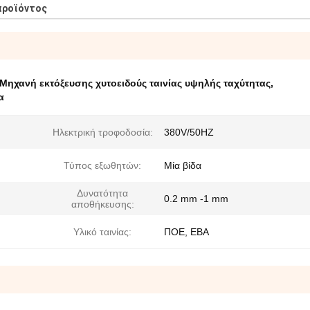
προϊόντος
Μηχανή εκτόξευσης χυτοειδούς ταινίας υψηλής ταχύτητας
,
α
Ηλεκτρική τροφοδοσία:
380V/50HZ
Τύπος εξωθητών:
Μία βίδα
Δυνατότητα
0.2 mm -1 mm
αποθήκευσης:
Υλικό ταινίας:
ΠΟΕ, ΕΒΑ