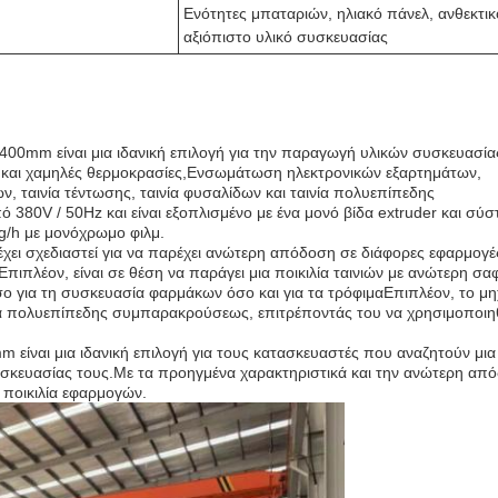
Ενότητες μπαταριών, ηλιακό πάνελ, ανθεκτικ
αξιόπιστο υλικό συσκευασίας
400mm είναι μια ιδανική επιλογή για την παραγωγή υλικών συσκευασί
ς και χαμηλές θερμοκρασίες,Ενσωμάτωση ηλεκτρονικών εξαρτημάτων,
, ταινία τέντωσης, ταινία φυσαλίδων και ταινία πολυεπίπεδης
380V / 50Hz και είναι εξοπλισμένο με ένα μονό βίδα extruder και σύ
g/h με μονόχρωμο φιλμ.
ι σχεδιαστεί για να παρέχει ανώτερη απόδοση σε διάφορες εφαρμογέ
ιπλέον, είναι σε θέση να παράγει μια ποικιλία ταινιών με ανώτερη σαφ
τόσο για τη συσκευασία φαρμάκων όσο και για τα τρόφιμαΕπιπλέον, το μ
ινία πολυεπίπεδης συμπαρακρούσεως, επιτρέποντάς του να χρησιμοποιηθ
ίναι μια ιδανική επιλογή για τους κατασκευαστές που αναζητούν μια
συσκευασίας τους.Με τα προηγμένα χαρακτηριστικά και την ανώτερη απ
α ποικιλία εφαρμογών.