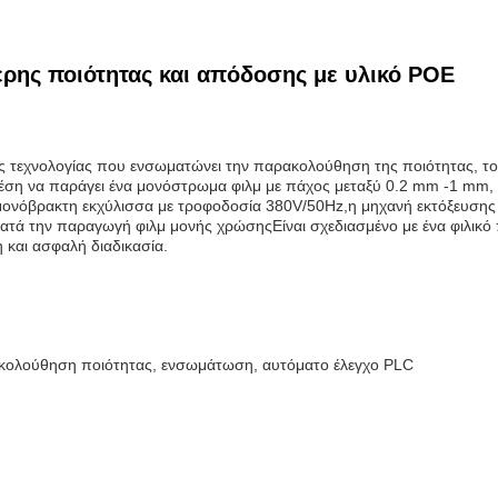
ερης ποιότητας και απόδοσης με υλικό POE
ής τεχνολογίας που ενσωματώνει την παρακολούθηση της ποιότητας, τ
 θέση να παράγει ένα μονόστρωμα φιλμ με πάχος μεταξύ 0.2 mm -1 mm, 
μονόβρακτη εκχύλισσα με τροφοδοσία 380V/50Hz,η μηχανή εκτόξευσης
κατά την παραγωγή φιλμ μονής χρώσηςΕίναι σχεδιασμένο με ένα φιλικό
η και ασφαλή διαδικασία.
ακολούθηση ποιότητας, ενσωμάτωση, αυτόματο έλεγχο PLC