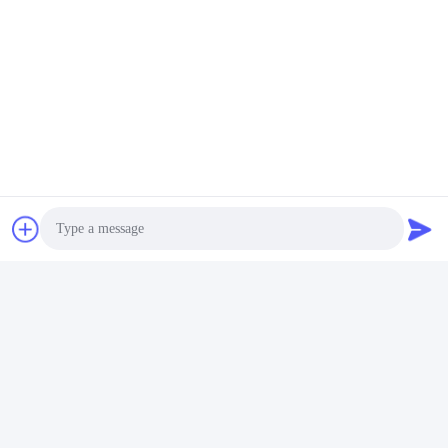
Photo
Video Call
Audio Call