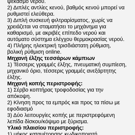
ψεκασμό νερού.
2) Διπλές αντλίες κενού, βαθμός κενού μπορεί να
ρυθμιστεί ελεύθερα.
3) Διπλή συσκευή φιλτραρίσματος, χωρίς να
χρειάζεται να σταματήσει το μηχάνημα για
καθαρισμό, με ακριβές επίπεδο νερού και
αυτόματο σύστημα ελέγχου θερμοκρασίας νερού.
4) Πλήρης ηλεκτρική τρισδιάστατη ρύθμιση,
βολική ρύθμιση online.
Μηχανή έλξης τεσσάρων κάμπιων
1) Τέσσερις γραμμές έλξης, πνευματική συμπίεση,
μηχανικό όριο, τέσσερις γραμμές ανεξάρτητης
έλξης.
Μηχανή κοπής περιστροφής:
1) Σέρβο κοπτήρας τροφοδοσίας για την
απόκοψη.
2) Κίνηση προς τα εμπρός και προς τα πίσω με
εφοδιασμό
3) Δύο λειτουργίες κοπής με περιστρεφόμενη
λεπίδα δίσκου/κόψιμο με ξύρισμα.
Υλικό πλαισίου περιστροφής:
1) μήκος καταμέτρησης κωδικοποιητή