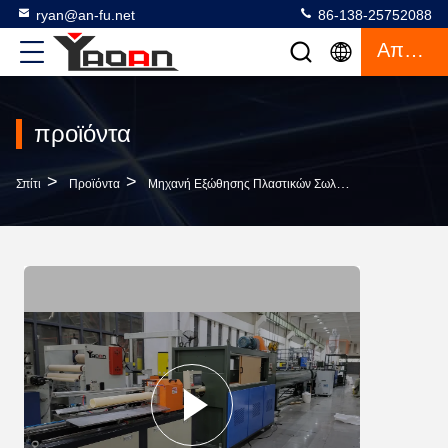
ryan@an-fu.net
86-138-25752088
Απόσπασμα
προϊόντα
>
>
>
Σπίτι
Προϊόντα
Μηχανή Εξώθησης Πλαστικών Σωλήνα
Μηχανή Εκ