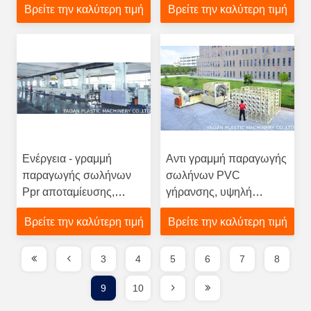
Βρείτε την καλύτερη τιμή
Βρείτε την καλύτερη τιμή
αρνητικής πίεσης
σωλήνων αερίου
Ενέργεια - γραμμή
Αντι γραμμή παραγωγής
παραγωγής σωλήνων
σωλήνων PVC
Ppr αποταμίευσης,
γήρανσης, υψηλή
εξοπλισμός κατασκευής
ικανότητα
Βρείτε την καλύτερη τιμή
Βρείτε την καλύτερη τιμή
σωλήνων PVC
εγκαταστάσεων
σωλήνων εξώθησης
3
4
5
6
7
8
9
10