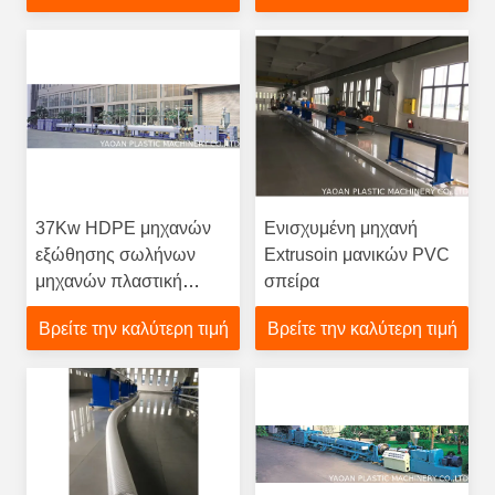
37Kw HDPE μηχανών
Ενισχυμένη μηχανή
εξώθησης σωλήνων
Extrusoin μανικών PVC
μηχανών πλαστική
σπείρα
γραμμή μηχανών
Βρείτε την καλύτερη τιμή
Βρείτε την καλύτερη τιμή
εξώθησης σωλήνων