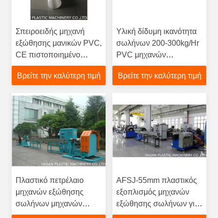
Σπειροειδής μηχανή
Υλική δίδυμη ικανότητα
εξώθησης μανικών PVC,
σωλήνων 200-300kg/Hr
CE πιστοποιημένο
PVC μηχανών
(διάμετρος 25200mm)
εξωθητών βιδών
Βρείτε την καλύτερη τιμή
Βρείτε την καλύτερη τιμή
σκονών PVC
Πλαστικό πετρέλαιο
AFSJ-55mm πλαστικός
μηχανών εξώθησης
εξοπλισμός μηχανών
σωλήνων μηχανών
εξώθησης σωλήνων για
Siemens/αντίσταση
την υψηλή παραγωγή