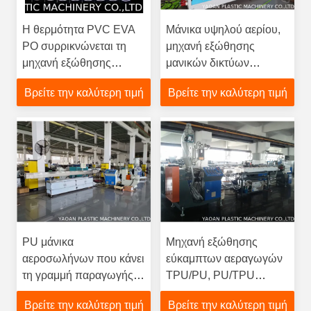
Η θερμότητα PVC EVA
Μάνικα υψηλού αερίου,
PO συρρικνώνεται τη
μηχανή εξώθησης
μηχανή εξώθησης
μανικών δικτύων
σωλήνων
παράδοσης νερού,
Βρείτε την καλύτερη τιμή
Βρείτε την καλύτερη τιμή
αντίσταση χαμηλής
θερμοκρασίας
PU μάνικα
Μηχανή εξώθησης
αεροσωλήνων που κάνει
εύκαμπτων αεραγωγών
τη γραμμή παραγωγής,
TPU/PU, PU/TPU
μηχανήματα εξώθησης
γραμμή παραγωγής
Βρείτε την καλύτερη τιμή
Βρείτε την καλύτερη τιμή
σωλήνων TPU
εύκαμπτων αεραγωγών