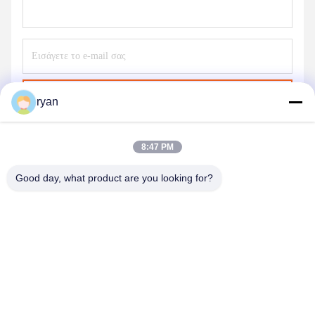
Στείλε
ryan
8:47 PM
Good day, what product are you looking for?
YAOAN PLASTIC MACHINERY CO.,LTD
ryan@an-fu.net
86-138-25752088