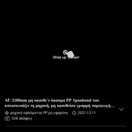
AF-3200mm μη υφανθε'ν ύφασμα PP Spunbond που
κατασκευάζει τη μηχανή, μη υφανθείσα γραμμή παραγωγής
υφάσματος του S SS SMS
μηχανή υφάσματος PP μη υφαμένη
2021-12-11
528 απόψεις