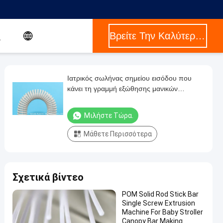
Βρείτε Την Καλύτερη Τιμή
Ιατρικός σωλήνας σημείου εισόδου που
κάνει τη γραμμή εξώθησης μανικών
κυκλωμάτων αναπνοής μηχανών
Μιλήστε Τώρα.
Μάθετε Περισσότερα
Σχετικά βίντεο
POM Solid Rod Stick Bar
Single Screw Extrusion
Machine For Baby Stroller
Canopy Bar Making