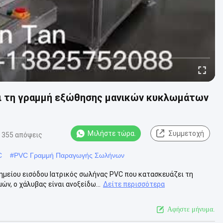
ει τη γραμμή εξώθησης μανικών κυκλωμάτων
Μιλήστε τώρα.
Συμμετοχή
355 απόψεις
C
#
PVC Γραμμή Παραγωγής Σωλήνων
μείου εισόδου Ιατρικός σωλήνας PVC που κατασκευάζει τη
ν, ο χάλυβας είναι ανοξείδω...
Δείτε περισσότερα
Αφήστε μήνυμα.