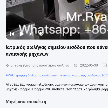
Ιατρικός σωλήνας σημείου εισόδου που κάν
αναπνοής μηχανών
μηχανή εξώθησης πλαστικών σωλήνα
2022-05-30
#
PVC γραμμή διέλασης σωλήνων
#
κατασκευαστής σωλήνων PV
AF30&25&25 γραμμή εξώθησης μανικών κυκλωμάτων αναπνοής ση
μηχανή - φόρμα Η φόρμα PVC υιοθετεί τον πλαστικό χάλυβα φορμώ
Μηνύματα επισκέπτη