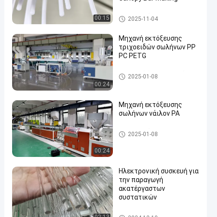
μηχανή εξώθησης πλαστικώ
00:15
2025-11-04
ν σωλήνα
Μηχανή εκτόξευσης
τριχοειδών σωλήνων PP
PC PETG
Πλαστικό άχυρο κατανάλωσ
2025-01-08
ης ινδικού καλάμου που κατα
00:24
σκευάζει τη μηχανή
Μηχανή εκτόξευσης
σωλήνων νάιλον PA
μηχανή εξώθησης πλαστικώ
2025-01-08
ν σωλήνα
00:24
Ηλεκτρονική συσκευή για
την παραγωγή
ακατέργαστων
συστατικών
μηχανή εξώθησης πλαστικώ