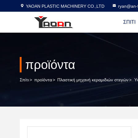
YAOAN PLASTIC MACHINERY CO.,LTD
ryan@an-f
ΣΠΊΤΙ
προϊόντα
Σπίτι
>
προϊόντα
>
Πλαστική μηχανή κεραμιδιών στεγών
>
Υ