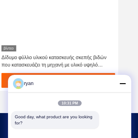
βίντεο
Δίδυμο φύλλο υλικού κατασκευής σκεπής βιδών
Aut
που κατασκευάζει τη μηχανή με υλικό υψηλό
Spe
αποδοτικό νιφάδων της PET
Βρείτε την καλύτερη τιμή
ryan
10:31 PM
Good day, what product are you looking 
for?
ΕΠΙΚΟΙΝΩΝΉΣΤΕ ΜΑΖΊ ΜΑΣ