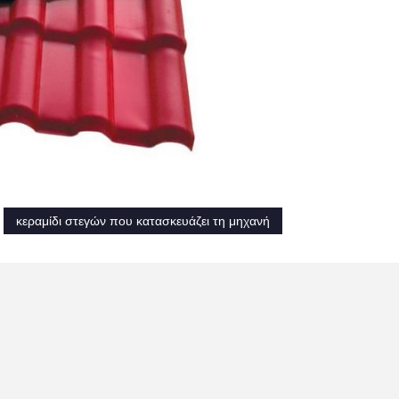
κεραμίδι στεγών που κατασκευάζει τη μηχανή