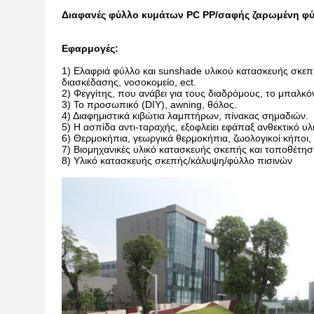
Διαφανές φύλλο κυμάτων PC PP/σαφής ζαρωμένη φ
Εφαρμογές:
1)
Ελαφριά φύλλο και sunshade υλικού κατασκευής σκεπής
διασκέδασης, νοσοκομείο, ect.
2) Φεγγίτης, που ανάβει για τους διαδρόμους, το μπαλκόν
3) Το προσωπικό (DIY), awning, θόλος.
4) Διαφημιστικά κιβώτια λαμπτήρων, πίνακας σημαδιών.
5) Η ασπίδα αντι-ταραχής, εξοφλείει εφάπαξ ανθεκτικό υ
6) Θερμοκήπια, γεωργικά θερμοκήπια, ζωολογικοί κήποι, 
7) Βιομηχανικές υλικό κατασκευής σκεπής και τοποθέτη
8) Υλικό κατασκευής σκεπής/κάλυψη/φύλλο πισινών