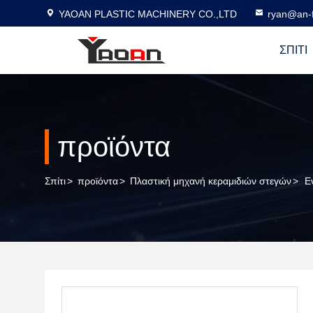
YAOAN PLASTIC MACHINERY CO.,LTD
ryan@an-f
ΣΠΊΤΙ
προϊόντα
Σπίτι
>
προϊόντα
>
Πλαστική μηχανή κεραμιδιών στεγών
>
Ε