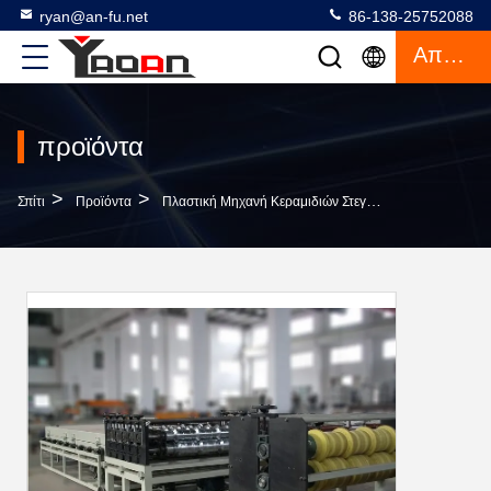
ryan@an-fu.net
86-138-25752088
Απόσπασμα
προϊόντα
>
>
>
Σπίτι
Προϊόντα
Πλαστική Μηχανή Κεραμιδιών Στεγών
PVC Ζωηρόχρ