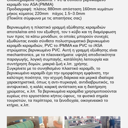
κεραμίδι του ASA (PMMA)
Προδιαγραφή: πλάτος 880mm απόσταση 160mm κυμάτων
μήκος κύματος 220mm πάχος 1.5~3.0mm
(Ποικίλτε σύμφωνα με τις απαιτήσεις σας)
Βερνικωμένη η πλαστικό γραμμή εξώθησης κεραμιδιών
αποτελείται από τον εξωθητή, τον τ-κύβο και τη διαμόρφωση
των προς τα κάτω μονάδων, οι οποίες μπορούν συνεχές
εξωθώντας ενιαίο σύνθετο πολυστρωματικό βερνικωμένο
κεραμίδι κεραμιδιών, PVC το /PMMA και PVC το /ASA
στρώματος βερνικωμένο PVC. Αυτή η γραμμή εξώθησης είναι
mechantronics, με τα πλεονεκτήματα: υψηλή αποδοτικότητα
παραγωγής, λογική συμπαγής, κατάλληλη λειτουργία και
συντήρηση δομών, μακριά ζωή κ.λπ. χρήσης.
Συγκρίνετε με το συνηθισμένο πλαστικό κεραμίδι, το
βερνικωμένο κεραμίδι έχει την ομορφότερη εμφάνιση, την
καλύτερη ποιότητα, την ισχυρή διάρκεια και μερικά ιδιαίτερα
χαρακτηριστικά, όπως η αντι-πυρκαγιά, αντιδιαβρωτικός, το
αντιψυκτικό, η καλές καιρική αντίσταση και η διατήρηση
χρώματος, κ.λπ. Τα βερνικωμένα κεραμίδια χρησιμοποιούνται
ευρέως στο εργοστάσιο κήπος-ύφους, τα φυσικά σημεία
τουριστών, τα περίπτερα, τα ξενοδοχεία, οικογενειακό το
κτήριο, κ.λπ.