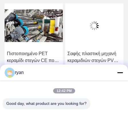
Πιστοποιημένο PET
Σαφής πλαστική μηχανή
κεραμίδι στεγών CE που
κεραμιδιών στεγών PVC
κατασκευάζει τη μηχανή,
για τη διαφανή μηχανή
ryan
μηχανή κατασκευής
Siemens κεραμιδιών
Βρείτε την καλύτερη τιμή
Βρείτε την καλύτερη τιμή
κεραμιδιών στεγών της
στεγών
PET
12:42 PM
Good day, what product are you looking for?
YAOAN PLASTIC MACHINERY CO.,LTD