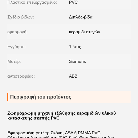
Πλαστικό επεξεργασμένο:
PVC
Σχέδιο βιδών:
Διπλός-βίδα
εφαρμογή:
κεραμίδι στεγών
Εγγύηση:
1 έτος
Μοτέρ:
Siemens
αντιστροφέας:
ABB
Περιγραφή του προϊόντος
Ζωηρόχρωμη μηχανή εξώθησης κεραμιδιών υλικού
κατασκευής σκεπής PVC
Εφαρμοσμένη ρητίνη: Σκόνη, ASA ή PMMA PVC
Ολοκληρωμένα προϊόντα: PVC & σύνθετο βερνικωμένο