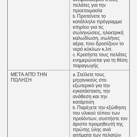
πελάτες για την
προετοιμασία
Προτείνετε το
b.
κατάλληλο πρόγραμμα
κτηρίου για τις
σωληνώσεις, ηλεκτρική
καλωδίωση, σωλήνες
αέρα, που δροσίζουν το
νερό κύκλων κ.λπ.
Κρατήστε τους πελάτες
c.
ενημερώνεται για τη θέση
παραγωγής
ΜΕΤΑ ΑΠΌ ΤΗΝ
Στείλετε τους
a.
ΠΩΛΗΣΗ
μηχανικούς στο
εξωτερικό για την
εγκατάσταση, την
ανάθεση και την
κατάρτιση
Παρέχετε την εξώθηση
b.
του υλικού τύπου των
προϊόντων, συστήστε τον
άριστο προμηθευτή της
πρώτης ύλης ανά
αιτήματα των πελατών