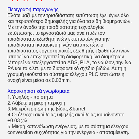
Περιγραφή παραγωγής
Ελάτε μαζί με την τρισδιάστατη εκτύπωση έχει έγινε όλο
και περισσότερο δημοφιλής για όλα τα είδη βιομηχανιών.
Με την άνοδο της τρισδιάστατης τεχνολογίας
εκτύπωσης, το εργοστάσιό μας ανέπτυξε τον
τρισδιάστατο εξωθητή ινών εκτυπωτών για την
τρισδιάστατη κατασκευή ινών εκτυπωτών. ο
τρισδιάστατος εργαστηριακός εξωθητής εξωθητών ινών
μπορεί να επεξεργαστεί τη διαφορετική ίνα διαμέτρων.
Μπορεί να επεξεργαστεί τα ABS, PLA, το νάυλον, την ίνα
PA και το κ.λπ. με το διαφορετικό σχέδιο βιδών. Αυτή η
γραμμή υιοθετεί το σύστημα ελέγχου PLC έτσι ώστε η
ανοχή είναι μέσα σε 0.03mm.
Χαρακτηριστικά γνωρίσματα
Υψηλός - ποιότητα
1.
Λάβετε τη μικρή περιοχή
2.
Μακρύτερη ζωή της βίδας &barrel
3.
Οι έλεγχοι ακρίβειας υψηλής ακρίβειας κυμαίνονται:
4.
±0.03 χιλ.
Μικρή κατανάλωση ενέργειας, με το σύστημα ελέγχου
5.
converstion συχνότητας για την ενέργεια - αποταμίευση.