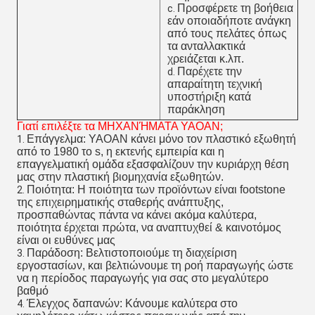
Προσφέρετε τη βοήθεια
c.
εάν οποιαδήποτε ανάγκη
από τους πελάτες όπως
τα ανταλλακτικά
χρειάζεται κ.λπ.
Παρέχετε την
d.
απαραίτητη τεχνική
υποστήριξη κατά
παράκληση
Γιατί επιλέξτε τα ΜΗΧΑΝΉΜΑΤΑ YAOAN;
Επάγγελμα: YAOAN κάνει μόνο τον πλαστικό εξωθητή
1.
από το 1980 το s, η εκτενής εμπειρία και η
επαγγελματική ομάδα εξασφαλίζουν την κυριάρχη θέση
μας στην πλαστική βιομηχανία εξωθητών.
Ποιότητα: Η ποιότητα των προϊόντων είναι footstone
2.
της επιχειρηματικής σταθερής ανάπτυξης,
προσπαθώντας πάντα να κάνει ακόμα καλύτερα,
ποιότητα έρχεται πρώτα, να αναπτυχθεί & καινοτόμος
είναι οι ευθύνες μας
Παράδοση: Βελτιστοποιούμε τη διαχείριση
3.
εργοστασίων, και βελτιώνουμε τη ροή παραγωγής ώστε
να η περίοδος παραγωγής για σας στο μεγαλύτερο
βαθμό
Έλεγχος δαπανών: Κάνουμε καλύτερα στο
4.