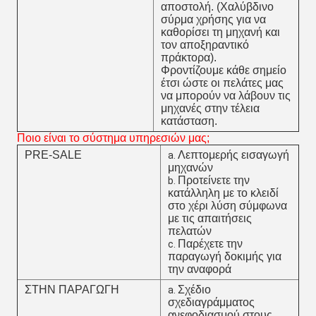
αποστολή. (Χαλύβδινο
σύρμα χρήσης για να
καθορίσει τη μηχανή και
τον αποξηραντικό
πράκτορα).
Φροντίζουμε κάθε σημείο
έτσι ώστε οι πελάτες μας
να μπορούν να λάβουν τις
μηχανές στην τέλεια
κατάσταση.
Ποιο είναι το σύστημα υπηρεσιών μας;
PRE-SALE
Λεπτομερής εισαγωγή
a.
μηχανών
Προτείνετε την
b.
κατάλληλη με το κλειδί
στο χέρι λύση σύμφωνα
με τις απαιτήσεις
πελατών
Παρέχετε την
c.
παραγωγή δοκιμής για
την αναφορά
ΣΤΗΝ ΠΑΡΑΓΩΓΗ
Σχέδιο
a.
σχεδιαγράμματος
ανεφοδιασμού στους