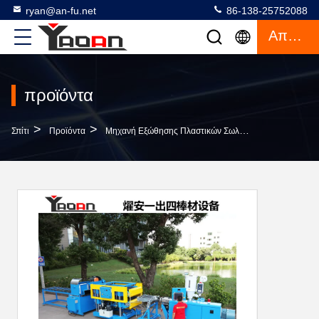
ryan@an-fu.net
86-138-25752088
Απόσπασμα
προϊόντα
>
>
>
Σπίτι
Προϊόντα
Μηχανή Εξώθησης Πλαστικών Σωλήνα
Μηχανή Εξ