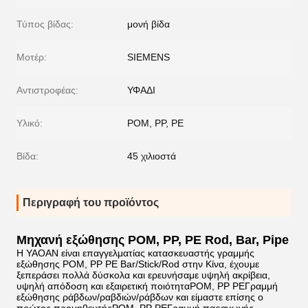
Τύπος βίδας:
μονή βίδα
Μοτέρ:
SIEMENS
Αντιστροφέας:
ΥΦΑΔΙ
Υλικό:
POM, PP, PE
Βίδα:
45 χιλιοστά
Περιγραφή του προϊόντος
Μηχανή εξώθησης POM, PP, PE Rod, Bar, Pipe
Η YAOAN είναι επαγγελματίας κατασκευαστής γραμμής
εξώθησης POM, PP PE Bar/Stick/Rod στην Κίνα, έχουμε
ξεπεράσει πολλά δύσκολα και ερευνήσαμε υψηλή ακρίβεια,
υψηλή απόδοση και εξαιρετική ποιότητα
POM, PP PE
Γραμμή
εξώθησης ράβδων/ραβδιών/ράβδων και είμαστε επίσης ο