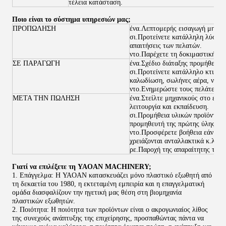
τέλεια κατάσταση.
Ποιο είναι το σύστημα υπηρεσιών μας;
ΠΡΟΠΩΛΗΣΗ
ένα.Λεπτομερής εισαγωγή μηχαν
σι.Προτείνετε κατάλληλη λύση με
απαιτήσεις των πελατών.
ντο.Παρέχετε τη δοκιμαστική πα
ΣΕ ΠΑΡΑΓΩΓΗ
ένα.Σχέδιο διάταξης προμήθειας 
σι.Προτείνετε κατάλληλο κτιριακ
καλωδίωση, σωλήνες αέρα, νερό 
ντο.Ενημερώστε τους πελάτες γι
ΜΕΤΑ ΤΗΝ ΠΩΛΗΣΗ
ένα.Στείλτε μηχανικούς στο εξω
λειτουργία και εκπαίδευση.
σι.Προμήθεια υλικών προϊόντων 
προμηθευτή της πρώτης ύλης ανά
ντο.Προσφέρετε βοήθεια εάν οπο
χρειάζονται ανταλλακτικά κ.λπ.
ρε.Παροχή της απαραίτητης τεχν
Γιατί να επιλέξετε τη YAOAN MACHINERY;
1. Επάγγελμα: Η YAOAN κατασκευάζει μόνο πλαστικό εξωθητή από
τη δεκαετία του 1980, η εκτεταμένη εμπειρία και η επαγγελματική
ομάδα διασφαλίζουν την ηγετική μας θέση στη βιομηχανία
πλαστικών εξωθητών.
2. Ποιότητα: Η ποιότητα των προϊόντων είναι ο ακρογωνιαίος λίθος
της συνεχούς ανάπτυξης της επιχείρησης, προσπαθώντας πάντα να