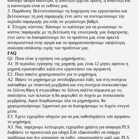
κάνουμε ακόμα καλύτερα, η ποιότητα έρχεται πρώτη, η ανάπτυξη και
η καινοτομία είναι οι ευθύνες μας.
3. Παράδοση: Βελτιστοποιούμε τη διαχείριση του εργοστασίου και
βελτιώνουμε τη ροή παραγωγής έτσι ώστε να συντομεύσουμε την
περίοδο παραγωγής για εσάς σε μεγαλύτερο βαθμό.
4. Έλεγχος κόστους: Κάνουμε το καλύτερο για να μειώσουμε το
κόστος παραγωγής με τη βελτίωση της εσωτερικής μας διαχείρισης,
έτσι ώστε να διασφαλίσουμε ότι τα προϊόντα μας είναι αρκετά
ανταγωνιστικά στην αγορά και να πραγματοποιήσουμε υψηλότερη
αναλογία απόδοσης-τιμής των προϊόντων μας.
FAQ
Q1: Ποια είναι η εγγύηση του μηχανήματος;
A1: Η περίοδος εγγύησης της μηχανής μας είναι 12 μήνες αφότου η
μηχανή εγκατασταθεί καλά στο εργοστάσιο του αγοραστή.
Ε2: Ποιο πακέτο χρησιμοποιείτε για το μηχάνημα;
A2: Βάψτε το μηχάνημα με αντιδιαβρωτικό λάδι, και στη συνέχεια
καλύφθηκε με πλαστική μεμβράνη και στη συνέχεια συσκευάστηκε
σε ξύλινη θήκη ή στερεώθηκε σε ξύλινη παλέτα σύμφωνα με τις
απαιτήσεις των πελατών ή θα φορτωθεί σε δοχείο με συσκευασία
μεμβράνης.Αφού διορθώσουμε όλα τα μηχανήματα, θα
χρησιμοποιήσουμε ξηραντικό για να διατηρήσουμε το δοχείο στεγνό
μέσα.
Ε3: Έχετε εγχειρίδιο οδηγιών για να μας καθοδηγήσετε εάν αγοράσω
το μηχάνημα;
A3: Ναι, παρέχουμε λεπτομερές εγχειρίδιο χρήστη για αναφορά.PLS
διαβάστε το προσεκτικά για οδηγό.Εάν εξακολουθεί να υπάρχει
πρόβλημα που δεν μπορούσε να λυθεί, επικοινωνήστε μαζί μας PLS,