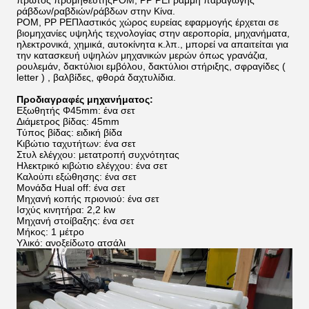
πρώτος προμηθευτής
POM, PP PE
Γραμμή παραγωγής
ράβδων/ραβδιών/ράβδων στην Κίνα.
POM, PP PE
Πλαστικός χώρος ευρείας εφαρμογής έρχεται σε
βιομηχανίες υψηλής τεχνολογίας στην αεροπορία, μηχανήματα,
ηλεκτρονικά, χημικά, αυτοκίνητα κ.λπ., μπορεί να απαιτείται για
την κατασκευή υψηλών μηχανικών μερών όπως γρανάζια,
ρουλεμάν, δακτύλιοι εμβόλου, δακτύλιοι στήριξης, σφραγίδες (
letter ) , βαλβίδες, φθορά δαχτυλίδια.
Προδιαγραφές μηχανήματος:
Εξωθητής Φ45mm: ένα σετ
Διάμετρος βίδας: 45mm
Τύπος βίδας: ειδική βίδα
Κιβώτιο ταχυτήτων: ένα σετ
Στυλ ελέγχου: μετατροπή συχνότητας
Ηλεκτρικό κιβώτιο ελέγχου: ένα σετ
Καλούπι εξώθησης: ένα σετ
Μονάδα Hual off: ένα σετ
Μηχανή κοπής πριονιού: ένα σετ
Ισχύς κινητήρα: 2,2 kw
Μηχανή στοίβαξης: ένα σετ
Μήκος: 1 μέτρο
Υλικό: ανοξείδωτο ατσάλι