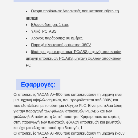
Όνομα προϊόντων: Αποσκευές που κατασκευάζουν τη
μηχανή
Εξουσιοδότηση: 1 έτος
Υλικό: PC, ABS
Χρόνος παράδοσης: 90 ημέρες
Παροχή ηλεκτρικού ρεύματος: 380V
Ιδιαίτερα χαρακτηριστικά: PC/ABS μηχανή αποσκευών,
μηχανή αποσκευών PC/ABS, μηχανή φύλλων αποσκευών
PC
Εφαρμογές:
Οι αποσκευές YAOAN AF-900 που κατασκευάζουν τη μηχανή είναι
μια μηχανή υψηλών σημείων, που τροφοδοτείται από 380V, και
που εξοπλίζεται με το σύστημα ελέγχου PLC. Είναι μια τέλεια λύση
για την παραγωγή των φύλλων αποσκευών PC/ABS και των
φύλλων βαλιτσών με τη λεπτή ποιότητα. Χρησιμοποιείται ευρέως
στην παραγωγή των πλαστικών φύλλων αποσκευών και βαλιτσών
και έχει μια ελάχιστη ποσότητα διαταγής 1.
Οι αποσκευές YAOAN AF-900 που κατασκευάζουν τη μηχανή έχουν