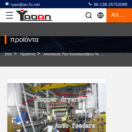
ryan@an-fu.net
86-138-25752088
Απόσπασμα
προϊόντα
>
>
>
Σπίτι
Προϊόντα
Αποσκευές Που Κατασκευάζουν Τη Μηχανή
380V Α