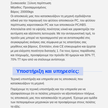
Συσκευασία: Ξύλινη περίπτωση
Μέγεθος: Προσαρμοσμένος
Βάρος: 20000kgs
Οι αποσκευές μας που κατασκευάζουν τη μηχανή σχεδιάζονται
ειδικά για την παραγωγή του φύλλου αποσκευών PC, του φύλλου
περίπτωσης καροτσακιών PC και των αποσκευών PC/ABS.
Αποτελείται από τα υψηλής ποιότητας υλικά και χαρακτηρίζει την
αυτόματη και αξιόπιστη λειτουργία. Με την ανταγωνιστική τιμή, το
προϊόν μας μπορεί να προσαρμοστεί για να ανταποκριθεί στις
συγκεκριμένες ανάγκες σας σύμφωνα με τις απαιτήσεις σας
μεγέθους και βάρους. Επιπλέον, είναι CE επικυρωμένο και έρχεται
με μια ελάχιστη ποσότητα διαταγής 1. Για τους όρους παράδοσης
και πληρωμής, προσφέρουμε την πρόοδο 90 ημερών και 30% TT,
70% TT πριν από να στείλουμε αντίστοιχα.
Υποστήριξη και υπηρεσίες:
Τεχνική υποστήριξη και υπηρεσία για τις αποσκευές που
κατασκευάζουν τη μηχανή
Παρέχουμε τη τεχνική υποστήριξη και την υπηρεσία για να
εξασφαλίσουμε ότι οι πελάτες μπορούν να αξιοποιήσουν πλήρως
τις αποσκευές μας που κατασκευάζει τη μηχανή. Έχουμε μια ομάδα
των πεπειραμένων μηχανικών για να προσφέρουμε στους πελάτες
τα εξής: