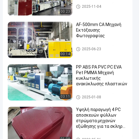
πλαστική μηχανή εξώθησης
2025-11-04
φύλλων
00:23
AF-500mm CA Μηχανή
Εκτόξευσης
Φωτογραφίας
πλαστική μηχανή εξώθησης
2025-06-23
φύλλων
00:14
PP ABS PA PVC PC EVA
Pet PMMA Μηχανή
κυκλωτικής
ανακύκλωσης πλαστικών
πλαστική μηχανή σβόλων αν
03:11
2025-01-08
ακύκλωσης
Υψηλή παραγωγή 4 PC
αποσκευών φύλλων
στρώματα μηχανών
εξώθησης για τα σκληρά
επιχειρήματα
καροτσακιών
αποσκευές που κατασκευάζο