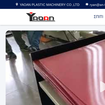
YAOAN PLASTIC MACHINERY CO.,LTD
ryan@an-f
ΣΠΊΤΙ