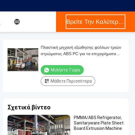
Βρείτε Την Καλύτερη Τιμή
Πλαστική μηχανή εξώθησης φύλλων τριών
στρώματος ABS PC για τα επιχειρήματα
αποσκευών αποσκευών
Μιλήστε Τώρα.
Μάθετε Περισσότερα
Σχετικά βίντεο
PMMA/ABS Refrigerator,
Sanitaryware Plate Sheet
Board Extrusion Machine