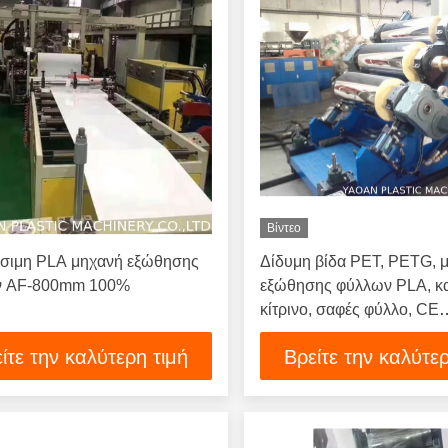
Βίντεο
σιμη PLA μηχανή εξώθησης
Δίδυμη βίδα PET, PETG, 
ν AF-800mm 100%
εξώθησης φύλλων PLA, κ
κίτρινο, σαφές φύλλο, CE
πιστοποιημένο, ISO9001
ίτε την καλύτερη τιμή
Βρείτε την καλύτερ