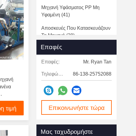
Μηχανή Υφάσματος PP Μη
Υφαμένη
(41)
Αποσκευές Που Κατασκευάζουν
Τη Μηχανή
(28)
Επαφές
Καυτό Ραβδί Κόλλας Λειωμένων
Μετάλλων Που Κατασκευάζει Τη
Επαφές:
Mr. Ryan Tan
Μηχανή
(25)
Τηλεφώνημα:
86-138-25752088
Πλαστική Μηχανή Κεραμιδιών
μηχανή
Στεγών
(21)
ανένα
Πλαστική Μηχανή Εξωθητών
Ινών
(30)
Επικοινωνήστε τώρα
η τιμή
Πλαστικό Λουρί Που
Κατασκευάζει Τη Μηχανή
(12)
Μας ταχυδρομήστε