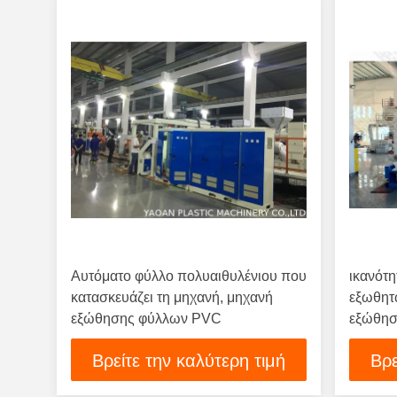
Αυτόματο φύλλο πολυαιθυλένιου που
ικανότ
κατασκευάζει τη μηχανή, μηχανή
εξωθητ
εξώθησης φύλλων PVC
εξώθη
αδιάβρ
Βρείτε την καλύτερη τιμή
Βρε