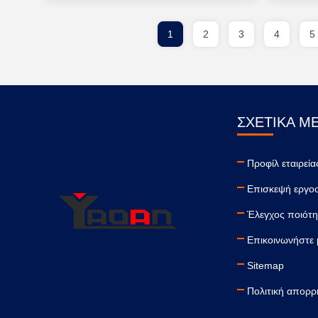
1
2
3
4
5
ΣΧΕΤΙΚΆ Μ
Προφίλ εταιρεία
Επισκεψή εργο
Έλεγχος ποιότη
Επικοινωνήστε 
Sitemap
Πολιτική απορρ