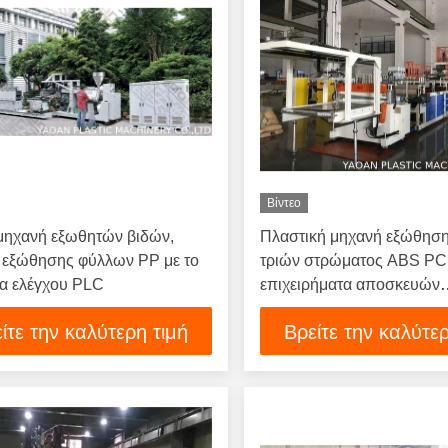
Βίντεο
 μηχανή εξωθητών βιδών,
Πλαστική μηχανή εξώθησ
 εξώθησης φύλλων PP με το
τριών στρώματος ABS PC 
α ελέγχου PLC
επιχειρήματα αποσκευών
αποσκευών
ίτε την καλύτερη τιμή
Βρείτε την καλύτερ