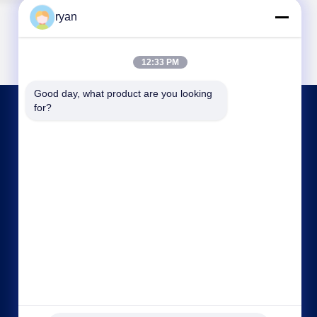
ryan
12:33 PM
Good day, what product are you looking 
for?
ΕΠΙΚΟΙΝΩΝΉΣΤΕ ΜΑΖΊ ΜΑΣ
ryan@an-fu.net
86-138-25752088
10#, ζώνη 1, βιομηχανικό πάρκο Fumin,
κωμόπολη Dalang, πόλη Dongguan, επαρχία
Γκουαγκντόνγκ, Κίνα