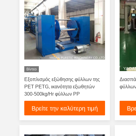
Βίντεο
Εξοπλισμός εξώθησης φύλλων της
Διασπά
PET PETG, ικανότητα εξωθητών
φύλλω
300-500kg/Hr φύλλων PP
Βρείτε την καλύτερη τιμή
Βρε