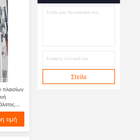
Πλαστική Μηχανή Σβόλων
Ανακύκλωσης
(26)
Φύλλο Αφρού Που Κατασκευάζει
Τη Μηχανή
(15)
Πλαστικό Δίκτυο Που
Κατασκευάζει Τη Μηχανή
(10)
Ταινία Μεταφορέων Που
Διαμορφώνει Τη Μηχανή
(14)
Στείλε
Πλαστικό Άχυρο Κατανάλωσης
 πλαισίων
Ινδικού Καλάμου Που
ανή
Κατασκευάζει Τη Μηχανή
(33)
άλατος
η τιμή