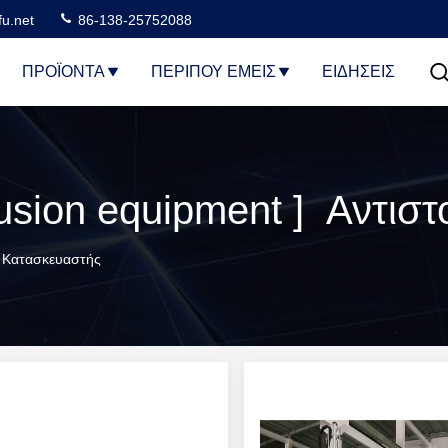
u.net
86-138-25752088
ΠΡΟΪΌΝΤΑ
ΠΕΡΊΠΟΥ ΕΜΕΊΣ
ΕΙΔΗΣΕΙΣ
rusion equipment ] Αντιστ
ς Κατασκευαστής