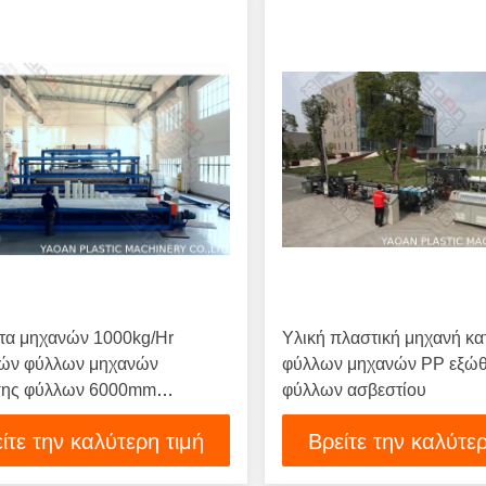
ητα μηχανών 1000kg/Hr
Υλική πλαστική μηχανή κ
ών φύλλων μηχανών
φύλλων μηχανών PP εξώ
σης φύλλων 6000mm
φύλλων ασβεστίου
οχη Geomembrane
ίτε την καλύτερη τιμή
Βρείτε την καλύτερ