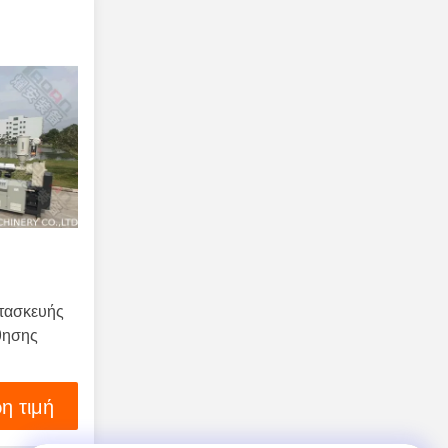
ατασκευής
θησης
η τιμή