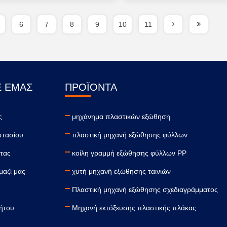
6
7
8
9
10
11
Ε ΕΜΆΣ
ΠΡΟΪΌΝΤΑ
ς
μηχάνημα πλαστικών εξώθηση
στασίου
πλαστική μηχανή εξώθησης φύλλων
τας
κοίλη γραμμή εξώθησης φύλλων PP
μαζί μας
χυτή μηχανή εξώθησης ταινιών
Πλαστική μηχανή εξώθησης σχεδιαγράμματος
ήτου
Μηχανή εκτόξευσης πλαστικής πλάκας