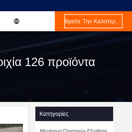
Βρείτε Την Καλύτερη Τιμή
οιχία 126 προϊόντα
Κατηγορίες
Μηχάνημα Πλαστικών Εξώθηση