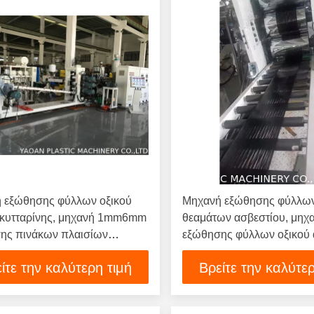
 εξώθησης φύλλων οξικού
Μηχανή εξώθησης φύλλων
 κυτταρίνης, μηχανή 1mm6mm
θεαμάτων ασβεστίου, μηχ
ης πινάκων πλαισίων
εξώθησης φύλλων οξικού 
ων ασβεστίου πάχος
κυτταρίνης
ίτε την καλύτερη τιμή
Βρείτε την καλύτερ