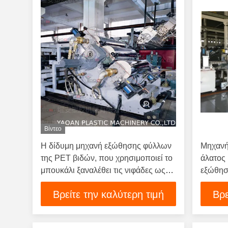
Βίντεο
Η δίδυμη μηχανή εξώθησης φύλλων
Μηχανή
της PET βιδών, που χρησιμοποιεί το
άλατος
μπουκάλι ξαναλέθει τις νιφάδες ως
εξώθησ
πρώτη ύλη, στεγνωτήρας ελεύθερος
θεαμάτ
Βρείτε την καλύτερη τιμή
Βρε