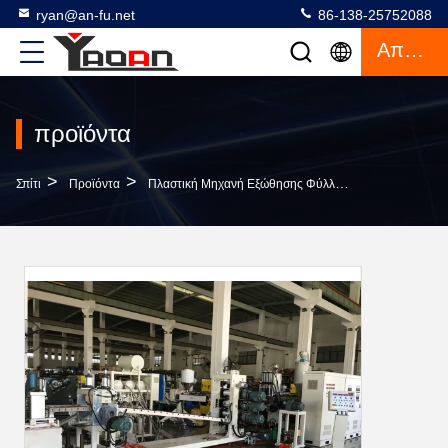
ryan@an-fu.net
86-138-25752088
Απόσπασμα
προϊόντα
>
>
>
Σπίτι
Προϊόντα
Πλαστική Μηχανή Εξώθησης Φύλλων
Μηχανή Εξώ