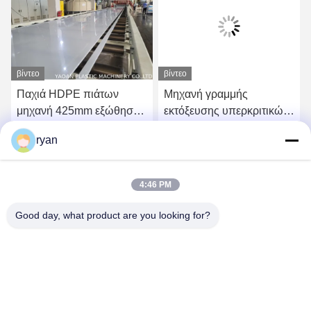
βίντεο
βίντεο
Παχιά HDPE πιάτων
Μηχανή γραμμής
μηχανή 425mm εξώθησης
εκτόξευσης υπερκριτικών
υλικό σβόλων PE PP
φύλλων AF-650mm TPU
ryan
για υλικό παπουτσιών
Βρείτε την καλύτερη τιμή
Βρείτε την καλύτερη τιμή
4:46 PM
Good day, what product are you looking for?
YAOAN PLASTIC MACHINERY CO.,LTD
ryan@an-fu.net