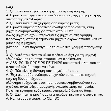
FAQ
1.
Q: Είστε ένα εργοστάσιο ή εμπορική επιχείρηση;
Α: Είμαστε ένα εργοστάσιο και δόσιμο σας της γρηγορότερης
απάντησης σε 24 ώρες.
2.
Q: Ποια είναι η επιχείρησή σας κυρίως μέσα;
Α: Είμαστε κυρίως πλαστικός εξωθητής προϊόντων, κενή
μηχανή διαμόρφωσης για πάνω από 30 έτη.
Άλλες μηχανές έχουν περιλάβει τις μηχανές στη γραμμή
παραγωγής, όπως η τέμνουσα μηχανή ακρών αποσκευών και
punching η μηχανή.
(Μπορούμε να παραγάγουμε τη συνολική γραμμή παραγωγής.
)
3.
Q: Αυτό που είναι το υλικό πρέπει να έχει για τη μηχανή
εξωθητών μας (σκοπός αποσκευών προϊόντων)
Α: ABS. PC. Το PP.PE.PS.PE T.HIPS κοκκοποιεί κ.λπ. που το
πλαστικό υλικό μπορεί να κάνει.
4.
Q: Πώς είναι η δύναμή σας επιχείρησής σας;
Α: Έχει μια ομάδα ανώτερων τεχνικών personnels, ισχυρή
τεχνική δύναμη, έχουμε
ολόκληρο τρέχοντας σύστημα, συμπεριλαμβανομένου του
σχεδίου, ανάπτυξη, παραγωγή, εγκατάσταση, υπηρεσία.
Ποιοτική εγγύηση ενός έτους, υπηρεσία διάρκειας ζωής.
5.
Q: Εάν η επιχείρησή σας έχει περάσει μερικά πιστοποιητικά;
Α: Ναι, έχουμε περάσει το CE, ISO.