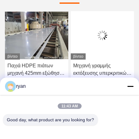
βίντεο
βίντεο
Παχιά HDPE πιάτων
Μηχανή γραμμής
μηχανή 425mm εξώθησης
εκτόξευσης υπερκριτικών
υλικό σβόλων PE PP
φύλλων AF-650mm TPU
ryan
για υλικό παπουτσιών
Βρείτε την καλύτερη τιμή
Βρείτε την καλύτερη τιμή
11:43 AM
Good day, what product are you looking for?