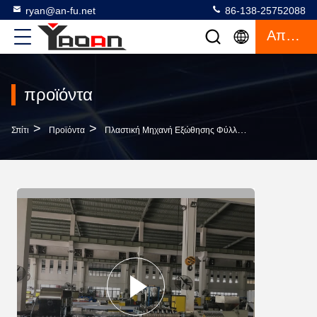
ryan@an-fu.net
86-138-25752088
Απόσπασμα
προϊόντα
>
>
>
Σπίτι
Προϊόντα
Πλαστική Μηχανή Εξώθησης Φύλλων
PP/PE/ABS 