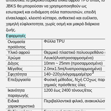
αποδοτικά.Τα μικροκυτταρικά υλικά αφρού TPU όπως το
JBKS θα μπορούσαν να χρησιμοποιηθούν ως
εσωτερική και ενδιάμεση σόλα παπουτσιών, επειδή
είναι
ελαφρύ, κλειστό κύτταρο, ανθεκτικό και ευέλικτο,
χαμηλή εύφλεκτοτητα, χωρίς οσμή και μακρά διάρκεια
ζωής.
Εφαρμογές
Φύλλα TPU
Ονομασία
προϊόντος
Υλικό αφρού
Θερμικό πλαστικό πολυουρεθάνιο (T
Χρώμα
Λευκό
(Αναπροσαρμοσμένο)
Δάχος
10mm ~ 25mm (προσαρμοσμένο)
Μέγεθος
2.0mx1.5m
(Αναπροσαρμοσμένο)
3
Σφιχτότητα
140~220
χιλιόγραμμα/μέτρο
Επεξεργασία
Φυσική μέθοδος, N
ή CO
ως παράγο
2
2
χημικές πρόσθετες ύλες
Ικανότητα
1200 έως 2400 τόνους/έτος
παραγωγής
Ειδικά
Περιβαλλοντικά φιλικό, ανακυκλώσιμο, 
χαρακτηριστικά