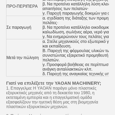
β. Να προτείνει κατάλληλη λύση κλειδί σ
ΠΡΟ-ΠΕΡΙΠΕΡΑ
απαιτήσεις των πελατών·
γ. Παροχή παραγωγής δοκιμών για ανα
α. σχεδίαση της διάταξης των προμηθε
πελάτες·
Σε παραγωγή
β. Να προτείνει κατάλληλο οικοδομικό σ
καλωδίωση, σωλήνες αέρα, νερό για το
γ. Να ενημερώνουν τους πελάτες για τ
α. Στείλε μηχανικούς στο εξωτερικό για
και εκπαίδευση.
Β. Παροχή της φόρμουλας υλικών των 
συνιστώντας εξαιρετικό προμηθευτή της
Μετά την πώληση
πελατών.
γ. Προσφορά βοήθειας σε περίπτωση α
ανάγκη ανταλλακτικών κλπ.
δ. Παροχή της αναγκαίας τεχνικής υποσ
Γιατί να επιλέξετε την YAOAN MACHINERY;
1. Επαγγελμα: Η YAOAN παράγει μόνο πλαστικές
εξορυκτικές μηχανές από τη δεκαετία του 1980, η
εκτεταμένη εμπειρία και η επαγγελματική ομάδα
εξασφαλίζουν την ηγετική θέση μας στη βιομηχανία
πλαστικών εξορυκτικών μηχανών.