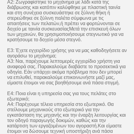
Α2: Ζωγραφίστηκε το μηχάνημα με λάδι κατά της
διάβρωσης και κατόπιν καλύφθηκε με πλαστική ταινία
και στη συνέχεια συσκευάστηκε σε ξύλινη θήκη ή
στερεώθηκε σε ξύλινη παλέτα σύμφωνα με τις
απαιτήσεις των πελατών,ή πρέπει να φορτώνονται σε
δοχείο με ταινία συσκευασίαςΜετά την επισκευή όλων
των μηχανών, θα χρησιμοποιήσουμε στεγνωτικό για να
κρατήσουμε το δοχείο μέσα στεγνό.
Ε3: Έχετε εγχειρίδιο χρήσης για να μας καθοδηγήσετε αν
αγοράσω το μηχάνημα;
Α3: Ναι, παρέχουμε λεπτομερές εγχειρίδιο χρήστη για
αναφορά σας. Παρακαλούμε διαβάστε το προσεκτικά για
οδηγία. Εάν υπάρχει ακόμα πρόβλημα που δεν μπορεί
να επιλυθεί, παρακαλούμε επικοινωνήστε μαζί μας,
είμαστε έτοιμοι να σας βοηθήσουμε ανά πάσα στιγμή.
Ε4: Ποια είναι η υπηρεσία σας για τους πελάτες στο
εξωτερικό;
Α4: Παρέχουμε τέλεια υπηρεσία στο εξωτερικό. Θα
στείλουμε μηχανικούς στο εξωτερικό για την
εγκατάσταση της μηχανής και την έναρξη λειτουργίας και
τον οδηγό παραγωγής δοκιμών, καθώς και την
κατάρτιση των εργαζομένων του αγοραστή.Και είμαστε
έτοιμοι να δώσουμε τεχνική υποστήριξη ανά πάσα