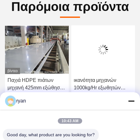
Παρόμοια προϊόντα
βίντεο
Παχιά HDPE πιάτων
ικανότητα μηχανών
μηχανή 425mm εξώθησης
1000kg/Hr εξωθητών
υλικό σβόλων PE PP
φύλλων μηχανών
ryan
εξώθησης φύλλων
Βρείτε την καλύτερη τιμή
Βρείτε την καλύτερη τιμή
6000mm αδιάβροχη
Geomembrane
10:43 AM
Good day, what product are you looking for?