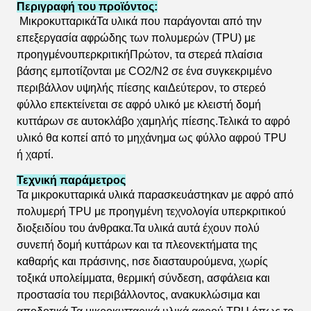
Περιγραφή του προϊόντος:
Μικροκυτταρικά
Τα υλικά που παράγονται από την
επεξεργασία αφρώδης των πολυμερών (TPU) με
προηγμένο
υπερκριτική
Πρώτον, τα στερεά πλαίσια
βάσης εμποτίζονται με CO2/N2 σε ένα συγκεκριμένο
περιβάλλον υψηλής πίεσης και
Δεύτερον, το στερεό
φύλλο επεκτείνεται σε αφρό υλικό με κλειστή δομή
κυττάρων σε αυτοκλάβο χαμηλής πίεσης.Τελικά το αφρό
υλικό θα κοπεί από το μηχάνημα ως φύλλο αφρού TPU
ή χαρτί.
Τεχνική παράμετρος
Τα μικροκυτταρικά υλικά παρασκευάστηκαν με αφρό από
πολυμερή TPU με προηγμένη τεχνολογία υπερκριτικού
διοξειδίου του άνθρακα.Τα υλικά αυτά έχουν πολύ
συνεπή δομή κυττάρων και τα πλεονεκτήματα της
καθαρής και πράσινης, n
σε διασταυρούμενα, χωρίς
τοξικά υπολείμματα, θερμική σύνδεση, ασφάλεια και
προστασία του περιβάλλοντος, ανακυκλώσιμα και