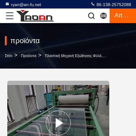
ryan@an-fu.net
86-138-25752088
Απόσπασμα
προϊόντα
>
>
>
Σπίτι
Προϊόντα
Πλαστική Μηχανή Εξώθησης Φύλλων
Μηχανή Γρα