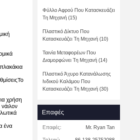
Φύλλο Αφρού Που Κατασκευάζει
Τη Μηχανή
(15)
Πλαστικό Δίκτυο Που
μική
Κατασκευάζει Τη Μηχανή
(10)
Ταινία Μεταφορέων Που
ομικά
Διαμορφώνει Τη Μηχανή
(14)
 πλακάκια
Πλαστικό Άχυρο Κατανάλωσης
υθμίσειςΤο
Ινδικού Καλάμου Που
Κατασκευάζει Τη Μηχανή
(30)
για χρήση
 νάιλον
Επαφές
αλωτικά
α ένα
Επαφές:
Mr. Ryan Tan
Τηλεφώνημα:
86-138-25752088