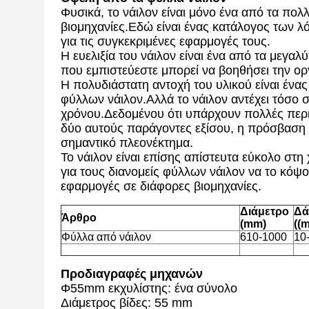
Φυσικά, το νάιλον είναι μόνο ένα από τα πο
βιομηχανίες.Εδώ είναι ένας κατάλογος των λ
για τις συγκεκριμένες εφαρμογές τους.
Η ευελιξία του νάιλον είναι ένα από τα μεγα
που εμπιστεύεστε μπορεί να βοηθήσει την 
Η πολυδιάστατη αντοχή του υλικού είναι ένα
φύλλων νάιλον.Αλλά το νάιλον αντέχει τόσο 
χρόνου.Δεδομένου ότι υπάρχουν πολλές περιπ
δύο αυτούς παράγοντες εξίσου, η πρόσβαση σε
σημαντικό πλεονέκτημα.
Το νάιλον είναι επίσης απίστευτα εύκολο στ
για τους διανομείς φύλλων νάιλον να το κόψο
εφαρμογές σε διάφορες βιομηχανίες.
Διάμετρο
Δά
Άρθρο
(mm)
((
Φύλλα από νάιλον
610-1000
10
Προδιαγραφές μηχανών
Φ55mm εκχυλίστης: ένα σύνολο
Διάμετρος βίδες: 55 mm