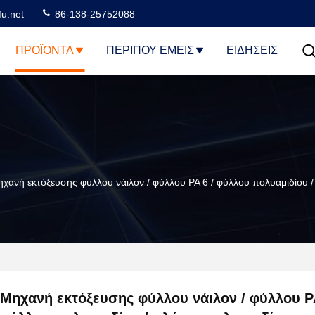
u.net
86-138-25752088
ΠΡΟΪΌΝΤΑ
ΠΕΡΊΠΟΥ ΕΜΕΊΣ
ΕΙΔΗΣΕΙΣ
χανή εκτόξευσης φύλλου νάιλον / φύλλου PA 6 / φύλλου πολυαμιδίου 
Μηχανή εκτόξευσης φύλλου νάιλον / φύλλου PA