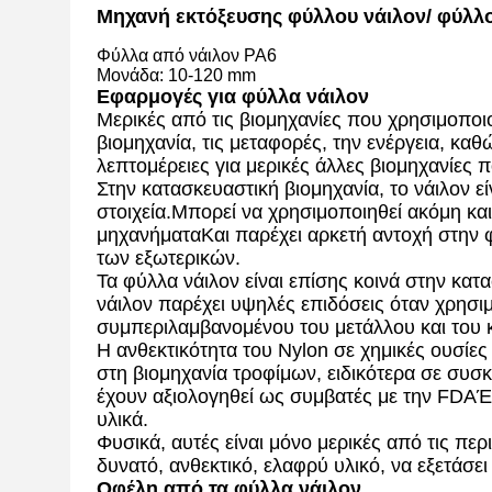
Μηχανή εκτόξευσης φύλλου νάιλον/ φύλλο
Φύλλα από νάιλον PA6
Μονάδα: 10-120 mm
Εφαρμογές για φύλλα νάιλον
Μερικές από τις βιομηχανίες που χρησιμοποι
βιομηχανία, τις μεταφορές, την ενέργεια, καθ
λεπτομέρειες για μερικές άλλες βιομηχανίες 
Στην κατασκευαστική βιομηχανία, το νάιλον ε
στοιχεία.Μπορεί να χρησιμοποιηθεί ακόμη κ
μηχανήματαΚαι παρέχει αρκετή αντοχή στην φ
των εξωτερικών.
Τα φύλλα νάιλον είναι επίσης κοινά στην κατα
νάιλον παρέχει υψηλές επιδόσεις όταν χρησι
συμπεριλαμβανομένου του μετάλλου και του 
Η ανθεκτικότητα του Nylon σε χημικές ουσίες
στη βιομηχανία τροφίμων, ειδικότερα σε συσ
έχουν αξιολογηθεί ως συμβατές με την FDAΈ
υλικά.
Φυσικά, αυτές είναι μόνο μερικές από τις πε
δυνατό, ανθεκτικό, ελαφρύ υλικό, να εξετάσει
Οφέλη από τα φύλλα νάιλον