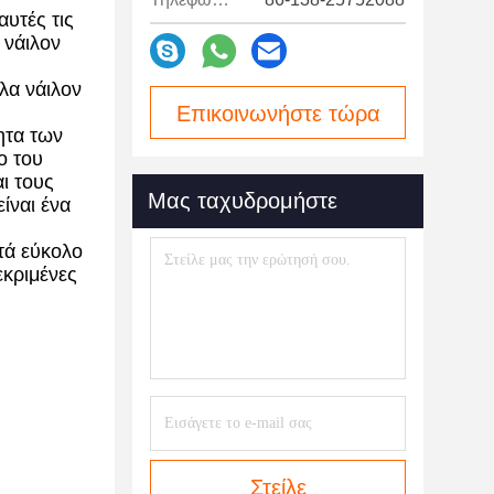
υτές τις
 νάιλον
λα νάιλον
Επικοινωνήστε τώρα
ητα των
ο του
ι τους
Μας ταχυδρομήστε
ίναι ένα
τά εύκολο
εκριμένες
Στείλε