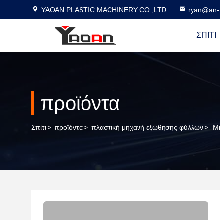
YAOAN PLASTIC MACHINERY CO.,LTD
ryan@an-f
ΣΠΊΤΙ
προϊόντα
Σπίτι
>
προϊόντα
>
πλαστική μηχανή εξώθησης φύλλων
>
Μη